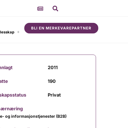
BLI EN MERKEVAREPARTNER
llesskap
Om
nnlagt
2011
atte
190
skapsstatus
Privat
mærnæring
e- og informasjonstjenester (B2B)