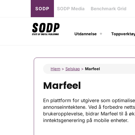
SODP
SODP Media
Benchmark Grid
Utdannelse
Toppverktøy
Hjem
>
Selskap
>
Marfeel
Marfeel
En plattform for utgivere som optimalise
annonseinntektene. Ved å forbedre netts
brukeropplevelse, bidrar Marfeel til å 
inntektsgenerering på mobile enheter.