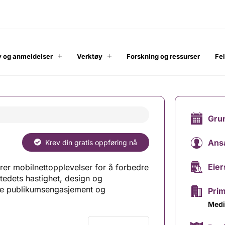
 og anmeldelser
Verktøy
Forskning og ressurser
Fe
Gru
Ans
Krev din gratis oppføring nå
Eier
rer mobilnettopplevelser for å forbedre
tedets hastighet, design og
øke publikumsengasjement og
Pri
Medi