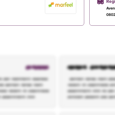
Reg
Aven
0802