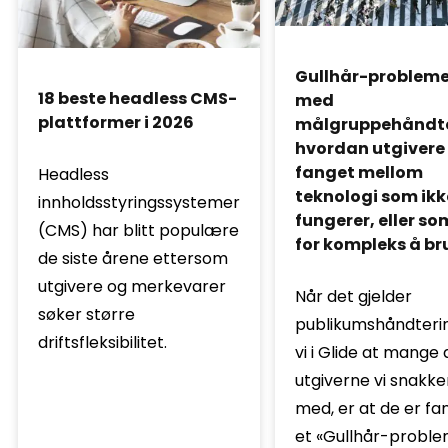
Gullhår-probleme
18 beste headless CMS-
med
plattformer i 2026
målgruppehåndte
hvordan utgivere 
fanget mellom
Headless
teknologi som ikk
innholdsstyringssystemer
fungerer, eller so
(CMS) har blitt populære
for kompleks å br
de siste årene ettersom
utgivere og merkevarer
Når det gjelder
søker større
publikumshåndterin
driftsfleksibilitet.
vi i Glide at mange 
utgiverne vi snakke
med, er at de er fan
et «Gullhår-proble