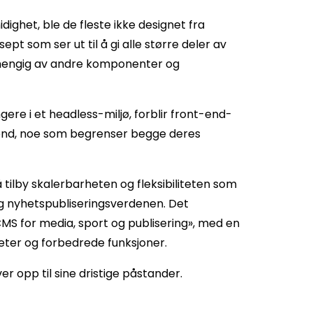
ighet, ble de fleste ikke designet fra
t som ser ut til å gi alle større deler av
avhengig av andre komponenter og
ere i et headless-miljø, forblir front-end-
-end, noe som begrenser begge deres
tilby skalerbarheten og fleksibiliteten som
 og nyhetspubliseringsverdenen. Det
MS for media, sport og publisering», med en
heter og forbedrede funksjoner.
er opp til sine dristige påstander.