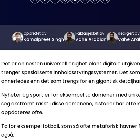
Opprettet av
Faktasjekket av
Redigert av
Kamalpreet Singh
Vahe Arabian
Vahe Ara
Det er en nesten universell enighet blant digitale utgive
trenger spesialiserte innholdsstyringssystemer. Det som 
annerledes enn det som trengs for en gigantisk detaljha
Nyheter og sport er for eksempel to domener med unik
seg ekstremt raskt i disse domenene, historier har ofte 
oppdateres ofte.
Ta for eksempel fotball, som så ofte metaforisk havner f
også.