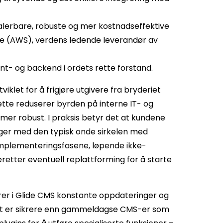
alerbare, robuste og mer kostnadseffektive
ce (AWS), verdens ledende leverandør av
t- og backend i ordets rette forstand.
iklet for å frigjøre utgivere fra bryderiet
tte reduserer byrden på interne IT- og
mer robust. I praksis betyr det at kundene
lger med den typisk onde sirkelen med
 implementeringsfasene, løpende ikke-
eretter eventuell replattforming for å starte
rer i Glide CMS konstante oppdateringer og
t det er sikrere enn gammeldagse CMS-er som