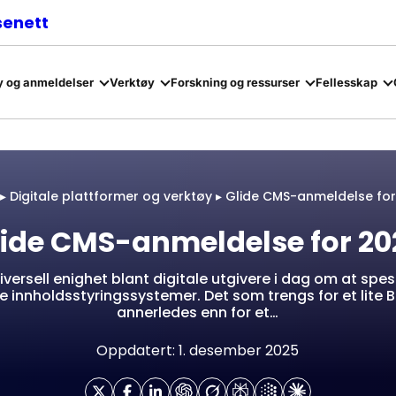
senett
 og anmeldelser
Verktøy
Forskning og ressurser
Fellesskap
▸
Digitale plattformer og verktøy
▸
Glide CMS-anmeldelse for
lide CMS-anmeldelse for 20
iversell enighet blant digitale utgivere i dag om at spes
te innholdsstyringssystemer. Det som trengs for et lite 
annerledes enn for et…
Oppdatert: 1. desember 2025