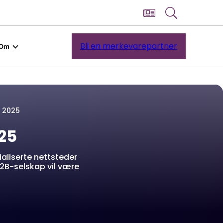
Bli en merkevarepartner
Om
 2025
25
ialiserte nettsteder
B2B-selskap vil være