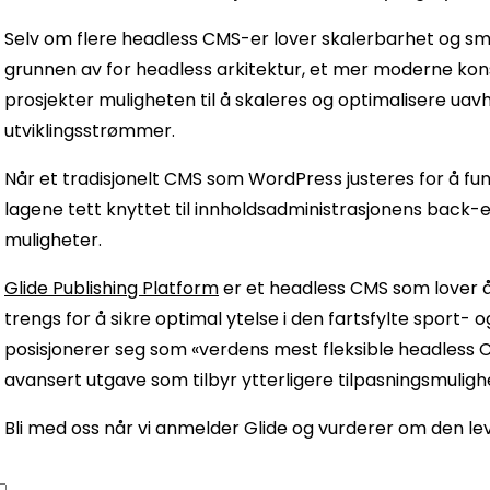
Selv om flere headless CMS-er lover skalerbarhet og smid
grunnen av for headless arkitektur, et mer moderne konsep
prosjekter muligheten til å skaleres og optimalisere u
utviklingsstrømmer.
Når et tradisjonelt CMS som WordPress justeres for å fung
lagene tett knyttet til innholdsadministrasjonens back
muligheter.
Glide Publishing Platform
er et headless CMS som lover å 
trengs for å sikre optimal ytelse i den fartsfylte sport-
posisjonerer seg som «verdens mest fleksible headless C
avansert utgave som tilbyr ytterligere tilpasningsmulig
Bli med oss ​​når vi anmelder Glide og vurderer om den lev