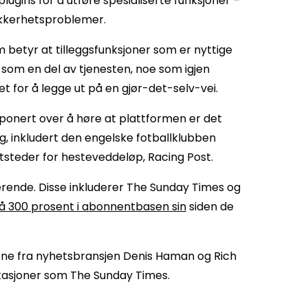
lugins for å utføre spesialiserte funksjoner –
sikkerhetsproblemer.
m betyr at tilleggsfunksjoner som er nyttige
 som en del av tjenesten, noe som igjen
 for å legge ut på en gjør-det-selv-vei.
ponert over å høre at plattformen er det
g, inkludert den engelske fotballklubben
ttsteder for hesteveddeløp, Racing Post.
erende. Disse inkluderer The Sunday Times og
å 300 prosent i abonnentbasen sin
siden de
ene fra nyhetsbransjen Denis Haman og Rich
ikasjoner som The Sunday Times.