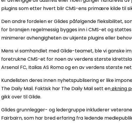
er avhengige av dusinvis eller noen ganger hundrevis av p
plugins som etter hvert blir CMS-ens primære kilde til 
Den andre fordelen er Glides påfølgende fleksibilitet, so
for bransjen regelmessig bygges inn i CMS-et og støttes
minimerer avhengigheten av ukjente plugins eller behovet
Mens vi samhandlet med Glide-teamet, ble vi ganske im
foretrukne CMS-et for noen av verdens største idrettsla
Arsenal FC, Italias AS Roma og en av verdens største ne
Kundelisten deres innen nyhetspublisering er like impon
The Daily Mail. Faktisk har The Daily Mail sett en
økning p
gikk over til Glide.
Glides grunnlegger- og ledergruppe inkluderer veteran
Fairbairn, som har bred erfaring fra ledende mediepubl