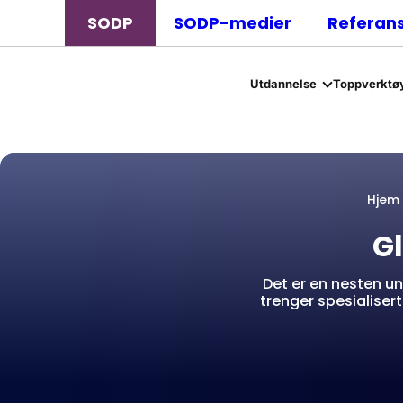
SODP
SODP-medier
Referan
Utdannelse
Toppverktøy
Hjem
G
Det er en nesten un
trenger spesialiser