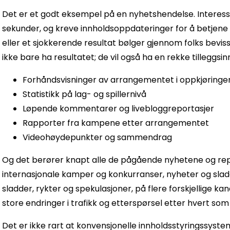
Det er et godt eksempel på en nyhetshendelse. Interess
sekunder, og kreve innholdsoppdateringer for å betjene 
eller et sjokkerende resultat bølger gjennom folks bevi
ikke bare ha resultatet; de vil også ha en rekke tilleggsi
Forhåndsvisninger av arrangementet i oppkjøringe
Statistikk på lag- og spillernivå
Løpende kommentarer og livebloggreportasjer
Rapporter fra kampene etter arrangementet
Videohøydepunkter og sammendrag
Og det berører knapt alle de pågående nyhetene og repo
internasjonale kamper og konkurranser, nyheter og sladd
sladder, rykter og spekulasjoner, på flere forskjellige k
store endringer i trafikk og etterspørsel etter hvert s
Det er ikke rart at konvensjonelle innholdsstyringssystem