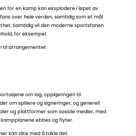
en for en kamp kan eksplodere i løpet av
fans over hele verden, samtidig som et mål
ssthet. Samtidig vil den moderne sportsfanen
nnhold, for eksempel:
n til arrangementet
rtasjene om lag, oppkjøringen til
er om spillere og signeringer, og generell
analer og plattformer som sosiale medier, med
om kampplanene ebbes og flyter.
er kan slite med å takle det.