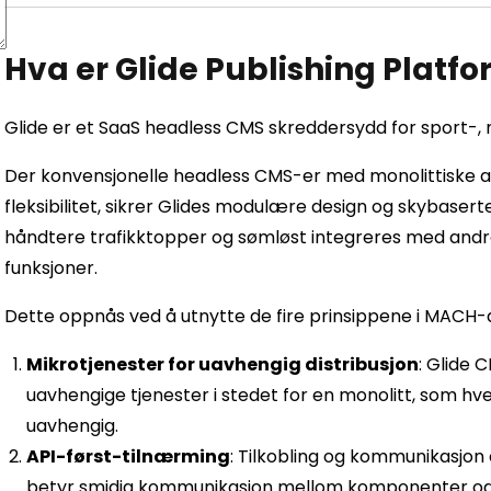
Hva er Glide Publishing Platf
Glide er et SaaS headless CMS skreddersydd for sport-,
Der konvensjonelle headless CMS-er med monolittiske ar
fleksibilitet, sikrer Glides modulære design og skybaserte
håndtere trafikktopper og sømløst integreres med andre 
funksjoner.
Dette oppnås ved å utnytte de fire prinsippene i MACH-
Mikrotjenester for uavhengig distribusjon
: Glide 
uavhengige tjenester i stedet for en monolitt, som hve
uavhengig.
API-først-tilnærming
: Tilkobling og kommunikasjon 
betyr smidig kommunikasjon mellom komponenter og ti