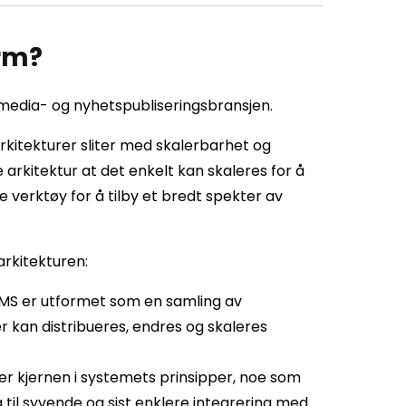
orm?
 media- og nyhetspubliseringsbransjen.
kitekturer sliter med skalerbarhet og
 arkitektur at det enkelt kan skaleres for å
verktøy for å tilby et bredt spekter av
arkitekturen:
CMS er utformet som en samling av
r kan distribueres, endres og skaleres
er kjernen i systemets prinsipper, noe som
l syvende og sist enklere integrering med