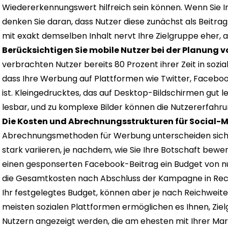
Wiedererkennungswert hilfreich sein können. Wenn Sie I
denken Sie daran, dass Nutzer diese zunächst als Beitr
mit exakt demselben Inhalt nervt Ihre Zielgruppe eher, 
Berücksichtigen Sie mobile Nutzer bei der Planun
verbrachten Nutzer bereits 80 Prozent ihrer Zeit in sozia
dass Ihre Werbung auf Plattformen wie Twitter, Faceboo
ist. Kleingedrucktes, das auf Desktop-Bildschirmen gut les
lesbar, und zu komplexe Bilder können die Nutzererfahru
Die Kosten und Abrechnungsstrukturen für Social
Abrechnungsmethoden für Werbung unterscheiden sich j
stark variieren, je nachdem, wie Sie Ihre Botschaft bew
einen gesponserten Facebook-Beitrag ein Budget von nur 
die Gesamtkosten nach Abschluss der Kampagne in Rec
Ihr festgelegtes Budget, können aber je nach Reichweite I
meisten sozialen Plattformen ermöglichen es Ihnen, Zie
Nutzern angezeigt werden, die am ehesten mit Ihrer Ma