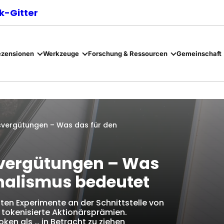
-Gitter
ezensionen
Werkzeuge
Forschung & Ressourcen
Gemeinschaft
rsvergütungen – Was das für den
svergütungen – Was
rnalismus bedeutet
ten Experimente an der Schnittstelle von
tokenisierte Aktionärsprämien.
en als … in Betracht zu ziehen