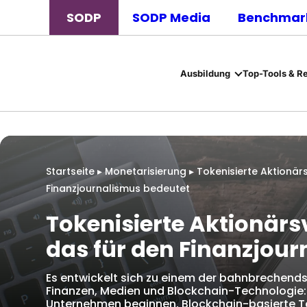
SODP
SODP Media
Benchmark
Ausbildung
Top-Tools & R
Startseite
▸
Monetarisierung
▸
Tokenisierte Aktionä
Finanzjournalismus bedeutet
Tokenisierte Aktionär
das für den Finanzjou
Es entwickelt sich zu einem der bahnbrechends
Finanzen, Medien und Blockchain-Technologie: 
Unternehmen beginnen, Blockchain-basierte Tok