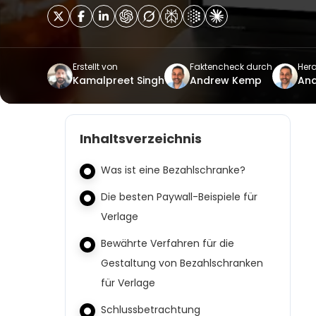
Erstellt von
Faktencheck durch
Her
Kamalpreet Singh
Andrew Kemp
An
Inhaltsverzeichnis
Was ist eine Bezahlschranke?
Die besten Paywall-Beispiele für
Verlage
Bewährte Verfahren für die
Gestaltung von Bezahlschranken
für Verlage
Schlussbetrachtung