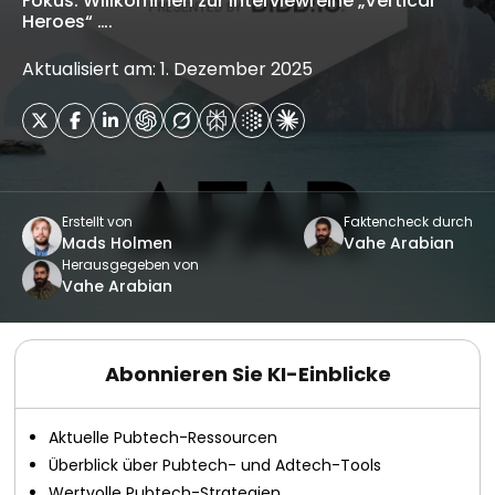
Fokus. Willkommen zur Interviewreihe „Vertical
Heroes“ ….
Aktualisiert am: 1. Dezember 2025
Erstellt von
Faktencheck durch
Mads Holmen
Vahe Arabian
Herausgegeben von
Vahe Arabian
Abonnieren Sie KI-Einblicke
Aktuelle Pubtech-Ressourcen
Überblick über Pubtech- und Adtech-Tools
Wertvolle Pubtech-Strategien