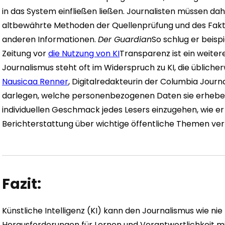
in das System einfließen ließen. Journalisten müssen da
altbewährte Methoden der Quellenprüfung und des Fakt
anderen Informationen.
Der Guardian
So schlug er beisp
Zeitung vor
die Nutzung von KI
Transparenz ist ein weite
Journalismus steht oft im Widerspruch zu KI, die üblicher
Nausicaa Renner
, Digitalredakteurin der Columbia Jour
darlegen, welche personenbezogenen Daten sie erheben,
individuellen Geschmack jedes Lesers einzugehen, wie er 
Berichterstattung über wichtige öffentliche Themen ver
Fazit:
Künstliche Intelligenz (KI) kann den Journalismus wie nie
Herausforderungen für Lernen und Verantwortlichkeit mit 