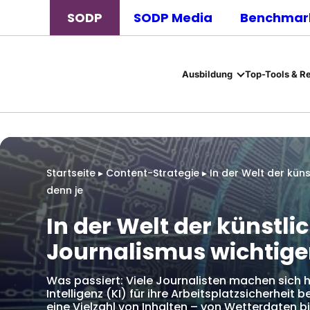
SODP
SODP Media
Benchmark
Ausbildung
Top-Tools & R
Startseite
▸
Content-Strategie
▸
In der Welt der küns
denn je
In der Welt der künstlic
Journalismus wichtige
Was passiert: Viele Journalisten machen sich 
Intelligenz (KI) für ihre Arbeitsplatzsicherheit
eine Vielzahl von Inhalten – von Wetterdaten bi