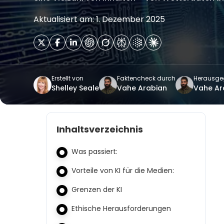
Aktualisiert am: 1. Dezember 2025
Erstellt von
Faktencheck durch
Herausge
Shelley Seale
Vahe Arabian
Vahe Ar
Inhaltsverzeichnis
Was passiert:
Vorteile von KI für die Medien:
Grenzen der KI
Ethische Herausforderungen