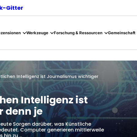
-Gitter
ezensionen
Werkzeuge
Forschung & Ressourcen
Gemeinschaft
tlichen Intelligenz ist Journalismus wichtiger
hen Intelligenz ist
r denn je
heute Sorgen darüber, was Künstliche
 bedeutet. Computer generieren mittlerweile
s hin zu …