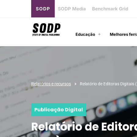
SODP
SODP Media
Benchmark Grid
Educação
Melhores ferr
>
Relatórios e recursos
Relatório de Editoras Digitais
Publicação Digital
Relatório de Editor