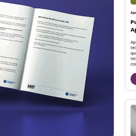
Ap
P
A
Ap
te
qu
te
co