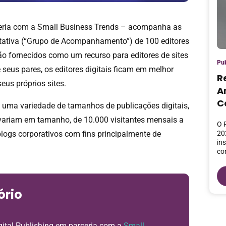
rceria com a Small Business Trends – acompanha as
tativa (“Grupo de Acompanhamento”) de 100 editores
são fornecidos como um recurso para editores de sites
Pub
 seus pares, os editores digitais ficam em melhor
R
eus próprios sites.
Ar
C
 uma variedade de tamanhos de publicações digitais,
 variam em tamanho, de 10.000 visitantes mensais a
O 
blogs corporativos com fins principalmente de
20
in
co
ório
igital Publishing em parceria com a
Small