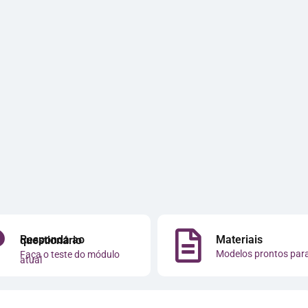
Materiais
Responda ao questionário
Modelos prontos par
Faça o teste do módulo
atual