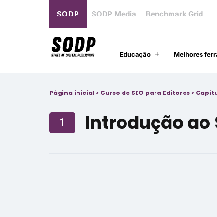
SODP
SODP Media
Benchmark Grid
Educação
Melhores ferr
Página inicial
>
Curso de SEO para Editores
>
Capítu
Introdução ao 
1