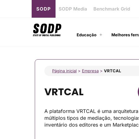
SODP
SODP Media
Benchmark Grid
Educação
Melhores ferr
Página inicial
>
Empresa
>
VRTCAL
VRTCAL
A plataforma VRTCAL é uma arquitetura 
múltiplos tipos de mediação, tecnologi
inventário dos editores e um Marketpl