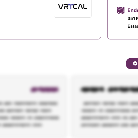
Ende
351 
Esta