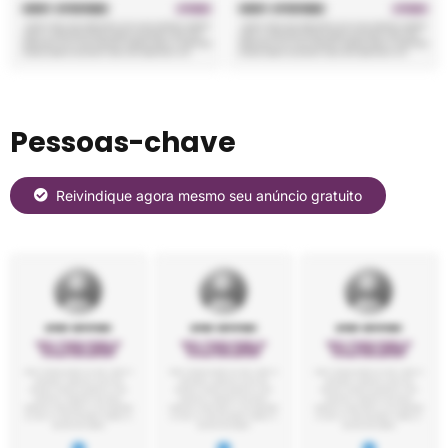
Pessoas-chave
Reivindique agora mesmo seu anúncio gratuito