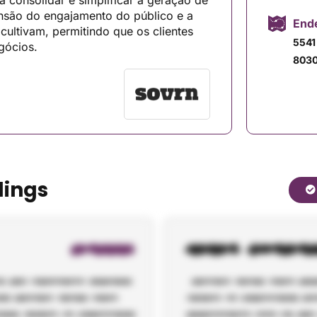
 a consolidar e simplificar a geração de
ensão do engajamento do público e a
Ende
cultivam, permitindo que os clientes
5541
gócios.
8030
dings