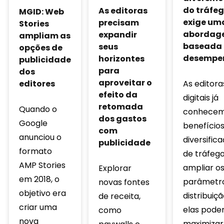
do tráfe
As editoras
MGID: Web
exige um
precisam
Stories
abordag
expandir
ampliam as
baseada 
seus
opções de
desempe
horizontes
publicidade
para
dos
aproveitar o
editores
As editora
efeito da
digitais já
retomada
Quando o
conhecem
dos gastos
Google
benefícios
com
anunciou o
diversific
publicidade
formato
de tráfego
AMP Stories
ampliar o
Explorar
em 2018, o
parâmetr
novas fontes
objetivo era
distribuiçã
de receita,
criar uma
elas pod
como
nova
maximizar