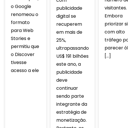
com
o Google
visitantes.
publicidade
renomeou o
Embora
digital se
formato
priorizar s
recuperem
para Web
com alto
em mais de
Stories e
tráfego p
25%,
permitiu que
parecer ób
ultrapassando
o Discover
[…]
US$ 191 bilhões
tivesse
este ano, a
acesso a ele
publicidade
deve
continuar
sendo parte
integrante da
estratégia de
monetização.