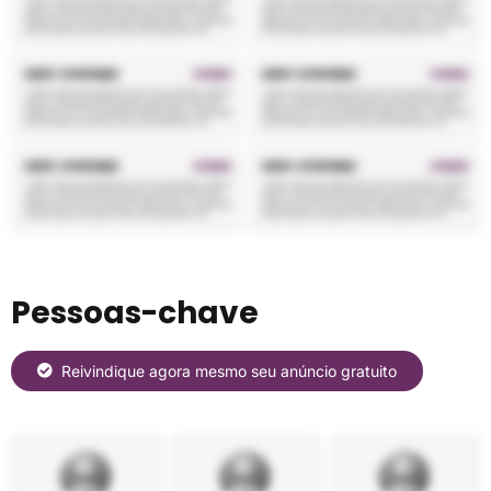
Pessoas-chave
Reivindique agora mesmo seu anúncio gratuito