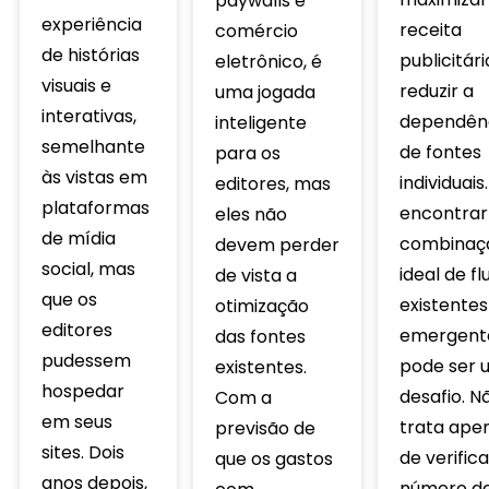
paywalls e
experiência
receita
comércio
de histórias
publicitári
eletrônico, é
visuais e
reduzir a
uma jogada
interativas,
dependên
inteligente
semelhante
de fontes
para os
às vistas em
individuais
editores, mas
plataformas
encontrar
eles não
de mídia
combinaç
devem perder
social, mas
ideal de fl
de vista a
que os
existentes
otimização
editores
emergent
das fontes
pudessem
pode ser 
existentes.
hospedar
desafio. N
Com a
em seus
trata ape
previsão de
sites. Dois
de verifica
que os gastos
anos depois,
número d