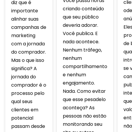
Você passa horas
cli
diz que é
criando conteúdo
ode
importante
que seu público
anú
alinhar suas
deveria adorar.
Ele
campanhas de
Você publica. E
pro
marketing
nada acontece.
de 
com a jornada
Nenhum tráfego,
qua
do comprador.
nenhum
int
Mas o que isso
compartilhamento
se 
significa? A
e nenhum
ca
jornada do
engajamento.
publ
comprador é o
Nada. Como evitar
int
processo pelo
que esse pesadelo
que
qual seus
aconteça? As
val
clientes em
pessoas não estão
ent
potencial
monitorando seu
não
passam desde