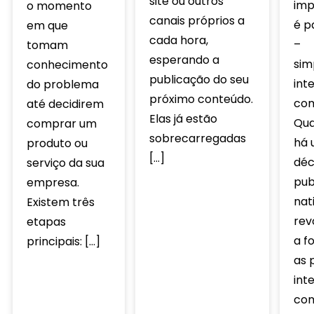
site ou outros
imp
o momento
canais próprios a
é p
em que
cada hora,
–
tomam
esperando a
sim
conhecimento
publicação do seu
int
do problema
próximo conteúdo.
com
até decidirem
Elas já estão
Qua
comprar um
sobrecarregadas
há 
produto ou
[…]
déc
serviço da sua
pub
empresa.
nat
Existem três
rev
etapas
a f
principais: […]
as 
int
com