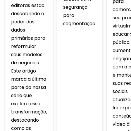
para
editoras estão
segurança
comerci
descobrindo o
para
seu pro
poder dos
segmentação
virtual
dados
educar 
primários para
público,
reformular
aument
seus modelos
engaja
de negócios.
com a 
Este artigo
e mant
marca a última
suas re
parte da nossa
sociais
série que
atualiza
explora essa
Incorpo
transformação,
conteú
destacando
vídeo à
como as