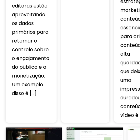
estraté
editoras estão
marketi
aproveitando
conteúd
os dados
essenci
primários para
para cri
retomar o
conteú
controle sobre
alta
o engajamento
qualida
do público e a
que dei
monetização.
uma
Um exemplo
impres
disso é […]
duradou
conteú
vídeo é 