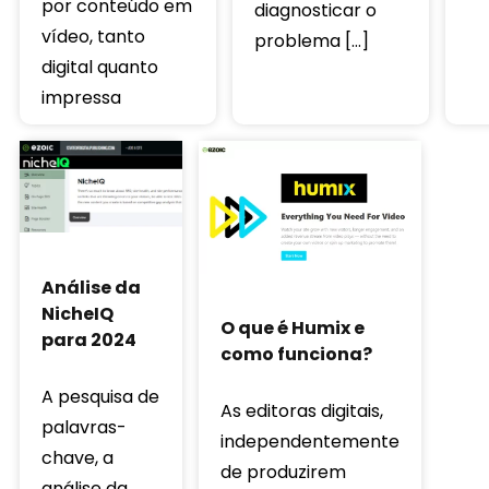
por conteúdo em
diagnosticar o
vídeo, tanto
problema […]
digital quanto
impressa
Análise da
NicheIQ
O que é Humix e
para 2024
como funciona?
A pesquisa de
As editoras digitais,
palavras-
independentemente
chave, a
de produzirem
análise da