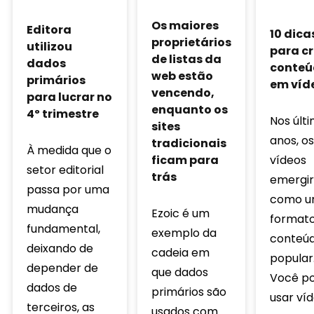
Os maiores
Editora
10 dica
proprietários
utilizou
para cr
de listas da
dados
conteú
web estão
primários
em víd
vencendo,
para lucrar no
enquanto os
4º trimestre
Nos últ
sites
anos, os
tradicionais
À medida que o
vídeos
ficam para
setor editorial
trás
emergi
passa por uma
como 
mudança
Ezoic é um
formato
fundamental,
exemplo da
conteú
deixando de
cadeia em
popular
depender de
que dados
Você p
dados de
primários são
usar ví
terceiros, as
usados ​​com