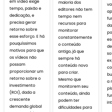
em vídeo exige
maioria dos
va
tempo, paixão e
editores não tem
ap
dedicação, e
tempo nem
fu
precisa gerar
recursos para
da
retorno sobre
monitorar
po
esse esforço. E há
constantemente
es
pouquíssimos
o conteúdo
de
motivos para que
antigo, já que
so
os vídeos não
sempre há
ex
possam
conteúdo novo
co
proporcionar um
para criar.
bu
retorno sobre o
Mesmo que
a 
investimento
monitorem seu
pl
(ROI), dada a
conteúdo, ainda
fu
crescente
podem ter
in
demanda global
dificuldades para