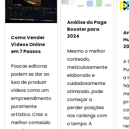
Análise do Page
Booster para
An
2024
Como Vender
Hu
Vídeos Online
2
Mesmo o melhor
em 7 Passos
conteúdo,
A 
Poucas editoras
meticulosamente
Pu
podem se dar ao
elaborado e
a 
luxo de produzir
cuidadosamente
há
vídeos como um
otimizado, pode
mê
empreendimento
começar a
pr
puramente
perder posições
co
artístico. Criar o
nos rankings com
no
melhor conteúdo
o tempo. A
re