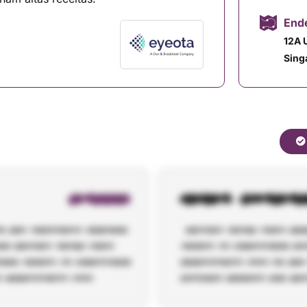
Ende
12A 
Sing