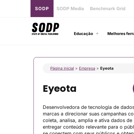
SODP
SODP Media
Benchmark Grid
Educação
Melhores ferr
Página inicial
>
Empresa
>
Eyeota
Eyeota
Desenvolvedora de tecnologia de dados
marcas a direcionar suas campanhas co
coleta, analisa, amplia e ativa dados de
entregar conteúdo relevante para o públ
se conectem com seus públicos e obtenh