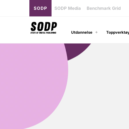
SODP
SODP Media
Benchmark Grid
Utdannelse
Toppverktøy