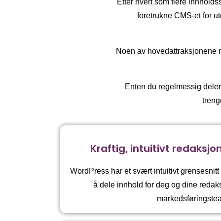
Etter hvert som flere innholds
foretrukne CMS-et for utgi
Noen av hovedattraksjonene med
Enten du regelmessig deler a
treng
Kraftig, intuitivt redaksjo
WordPress har et svært intuitivt grensesnitt
å dele innhold for deg og dine redak
markedsføringste