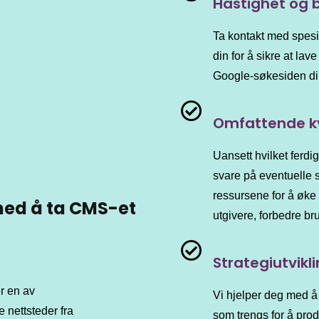
Hastighet og 
Ta kontakt med spesi
din for å sikre at la
Google-søkesiden din 
Omfattende kv
Uansett hvilket ferdi
svare på eventuelle 
ressursene for å øke
med å ta CMS-et
utgivere, forbedre b
Strategiutvikl
r en av
Vi hjelper deg med å
nettsteder fra
som trengs for å prod