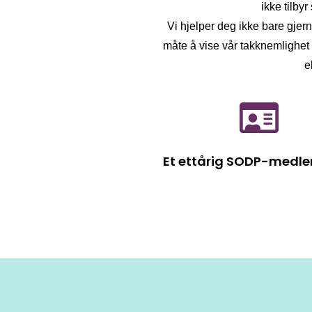
ikke tilby
Vi hjelper deg ikke bare gjer
måte å vise vår takknemlighet 
e
Et ettårig SODP-medl