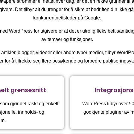
skapere strømmer til nettet hver dag, er det en rekke grunner til
vere. Det tilbyr alt du trenger for å sikre at bedriften din ikke går
konkurrentnettsteder på Google.
 WordPress for utgivere er at det er utrolig fleksibelt samtidig 
av temaer og funksjoner.
rtikler, blogger, videoer eller andre typer medier, tilbyr WordP
er for å tiltrekke seg flere besøkende og forbedre publiseringsyt
nelt grensesnitt
Integrasjons
 som gjør det raskt og enkelt
WordPress tilbyr over 50 0
sjonelle, innholds- og
godkjente pluginer av
am.