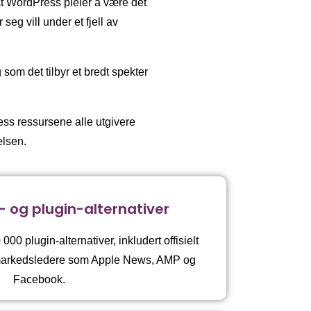
 at WordPress pleier å være det
 seg vill under et fjell av
som det tilbyr et bredt spekter
ress ressursene alle utgivere
elsen.
- og plugin-alternativer
00 plugin-alternativer, inkludert offisielt
 markedsledere som Apple News, AMP og
Facebook.