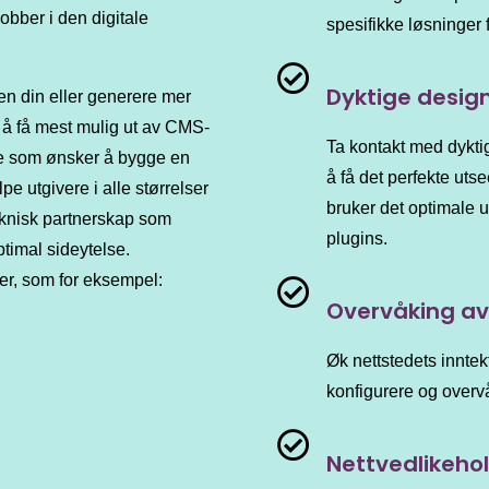
obber i den digitale
spesifikke løsninger 
Dyktige desig
ggen din eller generere mer
et å få mest mulig ut av CMS-
Ta kontakt med dykti
ere som ønsker å bygge en
å få det perfekte utse
lpe utgivere i alle størrelser
bruker det optimale 
teknisk partnerskap som
plugins.
timal sideytelse.
ler, som for eksempel:
Overvåking av
Øk nettstedets innte
konfigurere og overv
Nettvedlikeho