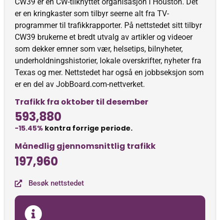
CW39 er en CW-tilknyttet organisasjon i Houston. Det
er en kringkaster som tilbyr seerne alt fra TV-
programmer til trafikkrapporter. På nettstedet sitt tilbyr
CW39 brukerne et bredt utvalg av artikler og videoer
som dekker emner som vær, helsetips, bilnyheter,
underholdningshistorier, lokale overskrifter, nyheter fra
Texas og mer. Nettstedet har også en jobbseksjon som
er en del av JobBoard.com-nettverket.
Trafikk fra oktober til desember
593,880
-15.45%
kontra forrige periode.
Månedlig gjennomsnittlig trafikk
197,960
Besøk nettstedet