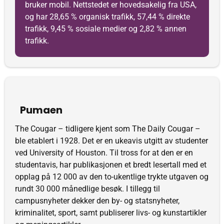
bruker mobil. Nettstedet er hovedsakelig fra USA,
og har 28,65 % organisk trafikk, 57,44 % direkte
trafikk, 9,45 % sosiale medier og 2,82 % annen
trafikk.
Pumaen
The Cougar – tidligere kjent som The Daily Cougar –
ble etablert i 1928. Det er en ukeavis utgitt av studenter
ved University of Houston. Til tross for at den er en
studentavis, har publikasjonen et bredt lesertall med et
opplag på 12 000 av den to-ukentlige trykte utgaven og
rundt 30 000 månedlige besøk. I tillegg til
campusnyheter dekker den by- og statsnyheter,
kriminalitet, sport, samt publiserer livs- og kunstartikler