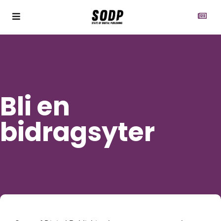
Bli en
bidragsyter