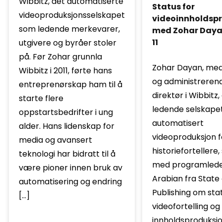
Wibbitz, det automatiserte
Status for
videoproduksjonsselskapet
videoinnholdsp
som ledende merkevarer,
med Zohar Dayan
11
utgivere og byråer stoler
på. Før Zohar grunnla
Zohar Dayan, me
Wibbitz i 2011, førte hans
og administreren
entreprenørskap ham til å
direktør i Wibbitz,
starte flere
ledende selskapet
oppstartsbedrifter i ung
automatisert
alder. Hans lidenskap for
videoproduksjon f
media og avansert
historiefortellere
teknologi har bidratt til å
med programled
være pioner innen bruk av
Arabian fra State 
automatisering og endring
Publishing om sta
[…]
videofortelling og
innholdsproduksjo