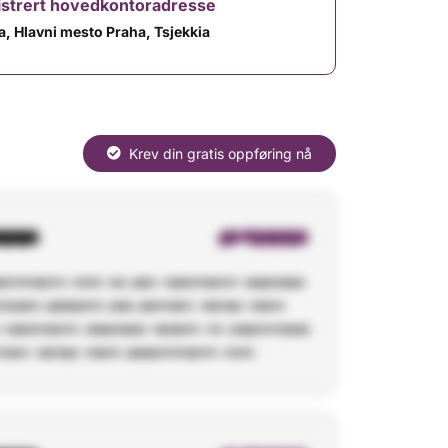
istrert hovedkontoradresse
a, Hlavni mesto Praha, Tsjekkia
Krev din gratis oppføring nå