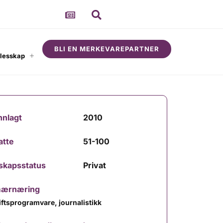
BLI EN MERKEVAREPARTNER
llesskap
Om
nnlagt
2010
atte
51-100
skapsstatus
Privat
mærnæring
iftsprogramvare, journalistikk