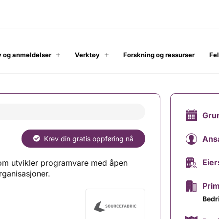
 og anmeldelser
Verktøy
Forskning og ressurser
Fe
Gru
Ans
Krev din gratis oppføring nå
Eier
 som utvikler programvare med åpen
ganisasjoner.
Pri
Bedr