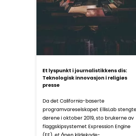
Et lyspunkt i journalistikkens dis:
Teknologisk innovasjon i religiøs
presse
Da det California-baserte
programvareselskapet EllisLab stengt
dørene i oktober 2019, sto brukerne av
flaggskipsystemet Expression Engine
(EE), et åpen kildekode-