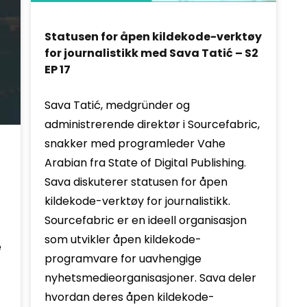
Statusen for åpen kildekode-verktøy
for journalistikk med Sava Tatić – S2
EP 17
Sava Tatić, medgründer og
administrerende direktør i Sourcefabric,
snakker med programleder Vahe
Arabian fra State of Digital Publishing.
Sava diskuterer statusen for åpen
kildekode-verktøy for journalistikk.
Sourcefabric er en ideell organisasjon
som utvikler åpen kildekode-
e
programvare for uavhengige
nyhetsmedieorganisasjoner. Sava deler
hvordan deres åpen kildekode-