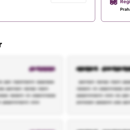
Reg
Prah
r