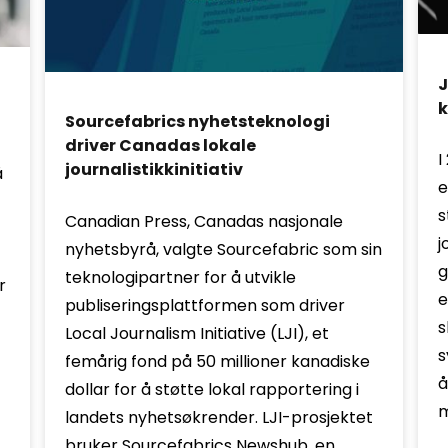
J
k
Sourcefabrics nyhetsteknologi
driver Canadas lokale
I
journalistikkinitiativ
å
e
s
Canadian Press, Canadas nasjonale
j
nyhetsbyrå, valgte Sourcefabric som sin
g
teknologipartner for å utvikle
r
e
publiseringsplattformen som driver
s
Local Journalism Initiative (LJI), et
s
femårig fond på 50 millioner kanadiske
å
dollar for å støtte lokal rapportering i
m
landets nyhetsøkrender. LJI-prosjektet
bruker Sourcefabrics Newshub, en