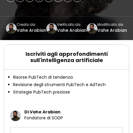
Creato da
Verificato da
Modificato da
Vahe Arabian
Vahe Arabian
Vahe Arabian
Iscriviti agli approfondimenti
sull'intelligenza artificiale
Risorse PubTech di tendenza
Revisione degli strumenti PubTech e AdTech
Strategie PubTech preziose
Di Vahe Arabian
Fondatore di SODP