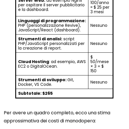
Server Web:
ad esempio Nginx
100/anno
per ospitare il server pubblicitario
≈ $ 25 per
e la dashboard.
3 mesi
Linguaggi di programmazione:
PHP (personalizzazione Revive),
Nessuno
JavaScript/React (dashboard).
Strumenti di analisi:
script
PHP/JavaScript personalizzati per
Nessuno
la creazione di report.
$
Cloud Hosting
: ad esempio, AWS
50/mese
EC2 o DigitalOcean.
× 3 = $
150
Strumenti di sviluppo:
Git,
Nessuno
Docker, VS Code.
Subtotale: $265
Per avere un quadro completo, ecco una stima
approssimativa dei costi di manodopera: