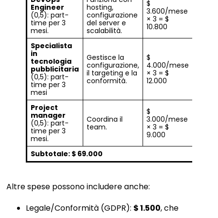
$
Engineer
hosting,
3.600/mese
(0,5): part-
configurazione
× 3 = $
time per 3
del server e
10.800
mesi.
scalabilità.
Specialista
in
Gestisce la
$
tecnologia
configurazione,
4.000/mese
pubblicitaria
il targeting e la
× 3 = $
(0,5): part-
conformità.
12.000
time per 3
mesi
Project
$
manager
Coordina il
3.000/mese
(0,5): part-
team.
× 3 = $
time per 3
9.000
mesi.
Subtotale: $ 69.000
Altre spese possono includere anche:
Legale/Conformità (GDPR):
$ 1.500
, che