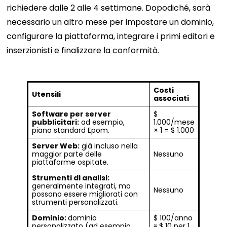
richiedere dalle 2 alle 4 settimane. Dopodiché, sarà
necessario un altro mese per impostare un dominio,
configurare la piattaforma, integrare i primi editori e
inserzionisti e finalizzare la conformità.
Costi
Utensili
associati
Software per server
$
pubblicitari:
ad esempio,
1.000/mese
piano standard Epom.
× 1 = $ 1.000
Server Web:
già incluso nella
maggior parte delle
Nessuno
piattaforme ospitate.
Strumenti di analisi:
generalmente integrati, ma
Nessuno
possono essere migliorati con
strumenti personalizzati.
Dominio:
dominio
$ 100/anno
personalizzato (ad esempio,
≈ $ 10 per 1