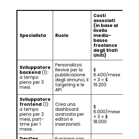
Costi
associati
(in base al
livello
Specialista
Ruolo
medio-
basso
freelance
degli Stati
Uniti)
Personalizza
Sviluppatore
Revive per la
$
backend
(1):
pubblicazione
6.400/mese
a tempo
degli annunci, il
× 3 = $
pieno per 3
targeting e le
19.200
mesi.
API.
Sviluppatore
frontend
(1):
Crea una
$
a tempo
dashboard
6.000/mese
pieno per 2
avanzata per
× 3 = $
mesi, part-
editori e
18.000
time per 1
inserzionisti.
mese.
DevOps
Funziona con