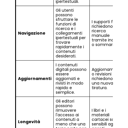
ipertestuali.
Gli utenti
possono
sfruttare le
I supporti fisici
funzioni di
richiedono la
ricerca e i
ricerca
Navigazione
collegamenti
manuale
ipertestuali per
tramite indice
trovare
o sommario.
rapidamente i
contenuti
desiderati.
I contenuti
digitali possono
Aggiornamenti
essere
o revisioni
Aggiornamenti
aggiornati e
richiedono
rivisti in modo
una nuova
rapido e
tiratura.
semplice.
Gli editori
possono
rimuovere
I libri e i
l'accesso ai
materiali
contenuti a
cartacei sono
Longevità
meno che una
sensibili agli