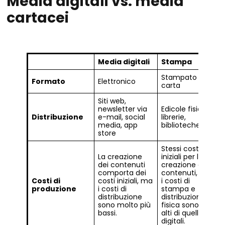
Media digitali vs. media
cartacei
Media digitali
Stampa
Stampato su
Formato
Elettronico
carta
Siti web,
newsletter via
Edicole fisiche,
Distribuzione
e-mail, social
librerie,
media, app
biblioteche
store
Stessi costi
La creazione
iniziali per la
dei contenuti
creazione dei
comporta dei
contenuti, ma
Costi di
costi iniziali, ma
i costi di
produzione
i costi di
stampa e
distribuzione
distribuzione
sono molto più
fisica sono più
bassi.
alti di quelli
digitali.