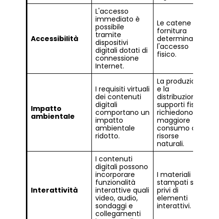
L'accesso
immediato è
Le catene di
possibile
fornitura
tramite
Accessibilità
determinano
dispositivi
l'accesso
digitali dotati di
fisico.
connessione
Internet.
La produzione
I requisiti virtuali
e la
dei contenuti
distribuzione di
digitali
supporti fisici
Impatto
comportano un
richiedono un
ambientale
impatto
maggiore
ambientale
consumo di
ridotto.
risorse
naturali.
I contenuti
digitali possono
incorporare
I materiali
funzionalità
stampati sono
Interattività
interattive quali
privi di
video, audio,
elementi
sondaggi e
interattivi.
collegamenti