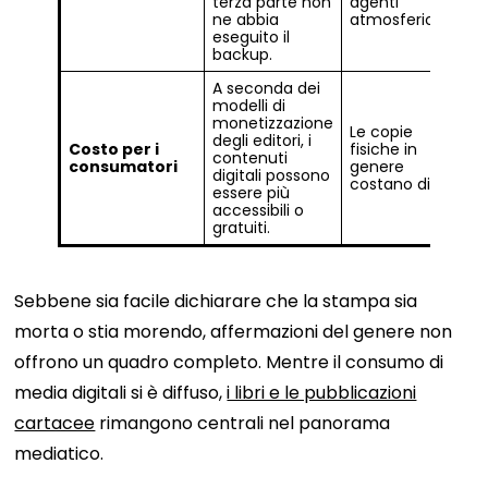
terza parte non
agenti
ne abbia
atmosferici.
eseguito il
backup.
A seconda dei
modelli di
monetizzazione
Le copie
degli editori, i
Costo per i
fisiche in
contenuti
consumatori
genere
digitali possono
costano di più.
essere più
accessibili o
gratuiti.
Sebbene sia facile dichiarare che la stampa sia
morta o stia morendo, affermazioni del genere non
offrono un quadro completo. Mentre il consumo di
media digitali si è diffuso,
i libri e le pubblicazioni
cartacee
rimangono centrali nel panorama
mediatico.