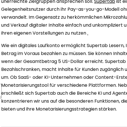
unerreichte Zielgruppen ansprechen soll.
Supertab
ist e
Gelegenheitsnutzer durch ihr Pay-as-you-go-Modell ohn
verwandelt. Im Gegensatz zu herkömmlichen Mikrozahlu
und Verkauf digitaler Inhalte einfach und unkompliziert 
ihren eigenen Vorstellungen zu nutzen
.
Wie ein digitales Laufkonto ermöglicht Supertab Lesern, 
Betrag im Voraus bezahlen zu müssen. Sie können Inhalte
wenn der Gesamtbetrag 5 US-Dollar erreicht. Supertab
Bezahlschranken, macht Inhalte für Kunden zugänglich u
um. Ob SaaS- oder KI-Unternehmen oder Content-Erstelle
Monetarisierungstool für verschiedene Plattformen. Nebe
erschließt sich Supertab auch die Bereiche KI und Agen
konzentrieren wir uns auf die besonderen Funktionen, di
bieten und ihre Monetarisierungsstrategien stärken.