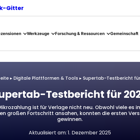
-Gitter
ezensionen
Werkzeuge
Forschung & Ressourcen
Gemeinschaft
seite
▸
Digitale Plattformen & Tools
▸
Supertab-Testbericht fü
upertab-Testbericht für 20
krozahlung ist für Verlage nicht neu. Obwohl viele es i
nen großen Fortschritt ansahen, konnten die ersten Vers
gewinnen.
Aktualisiert am: 1. Dezember 2025