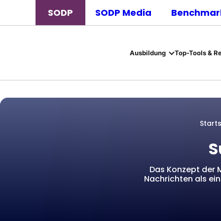
SODP
SODP Media
Benchmark
Ausbildung
Top-Tools & R
Start
S
Das Konzept der Mi
Nachrichten als ei