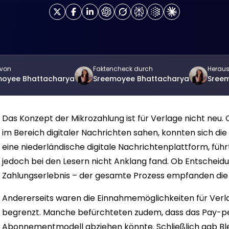
t von
Faktencheck durch
Herau
moyee Bhattacharya
Sreemoyee Bhattacharya
Sree
Das Konzept der Mikrozahlung ist für Verlage nicht neu. 
im Bereich digitaler Nachrichten sahen, konnten sich di
eine niederländische digitale Nachrichtenplattform, führt
jedoch bei den Lesern nicht Anklang fand. Ob Entscheid
Zahlungserlebnis – der gesamte Prozess empfanden die Nu
Andererseits waren die Einnahmemöglichkeiten für Verl
begrenzt. Manche befürchteten zudem, dass das Pay-per
Abonnementmodell abziehen könnte. Schließlich
gab Bl