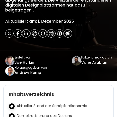
abgehängt werden. Die Vielzahl der entstandenen
digitalen Designplattformen hat dazu
beigetragen…
Aktualisiert am: 1. Dezember 2025
Erstellt von
Faktencheck durch
Joe Hyrkin
Vahe Arabian
Herausgegeben von
Andrew Kemp
Inhaltsverzeichnis
Aktueller Stand der Schöpferökonomie
Demokratisierung des Designs