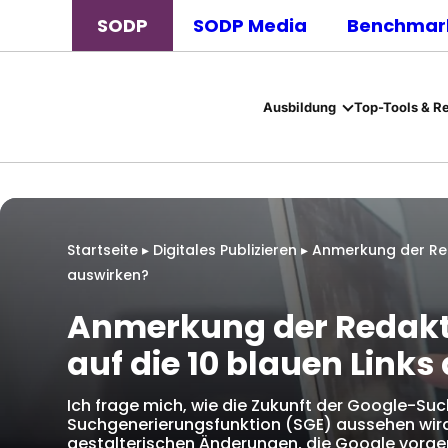
SODP
SODP Media
Benchmark
Ausbildung
Top-Tools & R
Startseite
▸
Digitales Publizieren
▸
Anmerkung der Reda
auswirken?
Anmerkung der Redakti
auf die 10 blauen Link
Ich frage mich, wie die Zukunft der Google-Su
Suchgenerierungsfunktion (SGE) aussehen wird.
gestalterischen Änderungen, die Google vor