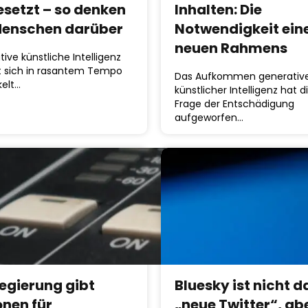
esetzt – so denken
Inhalten: Die
Menschen darüber
Notwendigkeit ein
neuen Rahmens
ive künstliche Intelligenz
at sich in rasantem Tempo
Das Aufkommen generativ
kelt…
künstlicher Intelligenz hat d
Frage der Entschädigung
aufgeworfen…
Regierung gibt
Bluesky ist nicht d
onen für
„neue Twitter“, abe