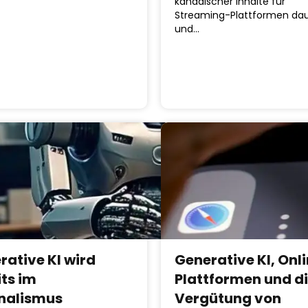
kanadischer Inhalte für
Streaming-Plattformen dau
und…
rative KI wird
Generative KI, Onl
its im
Plattformen und d
nalismus
Vergütung von