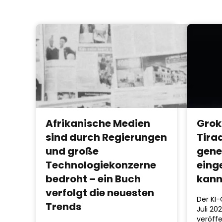
Afrikanische Medien
Grok
sind durch Regierungen
Tirad
und große
gene
Technologiekonzerne
eing
bedroht – ein Buch
kan
verfolgt die neuesten
Der KI
Trends
Juli 20
veröffe