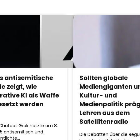
s antisemitische
Sollten globale
e zeigt, wie
Mediengiganten u
rative KI als Waffe
Kultur- und
esetzt werden
Medienpolitik prä
n
Lehren aus dem
Satellitenradio
-Chatbot Grok hetzte am 8.
25 antisemitisch und
Die Debatten über die Regu
ntlichte…