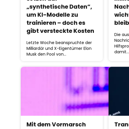
„synthetische Daten“,
Nach
um KI-Modelle zu
wich
trainieren – doch es
blei
gibt versteckte Kosten
Die aus
Nachri
Letzte Woche beanspruchte der
Hilfsp
Milliardär und X-Eigentümer Elon
damit…
Musk den Pool von…
Mit dem Vormarsch
Tran