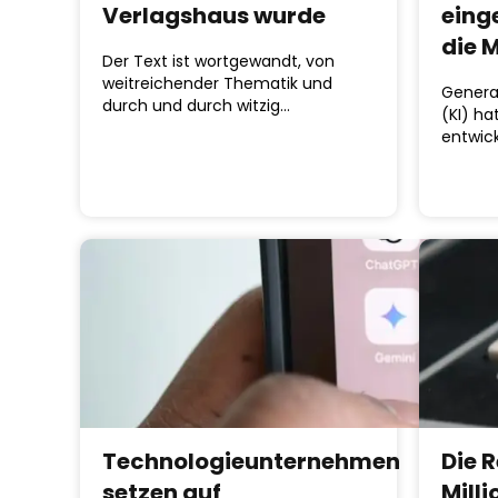
Verlagshaus wurde
eing
die 
Der Text ist wortgewandt, von
weitreichender Thematik und
Generat
durch und durch witzig…
(KI) h
entwic
Technologieunternehmen
Die 
setzen auf
Milli