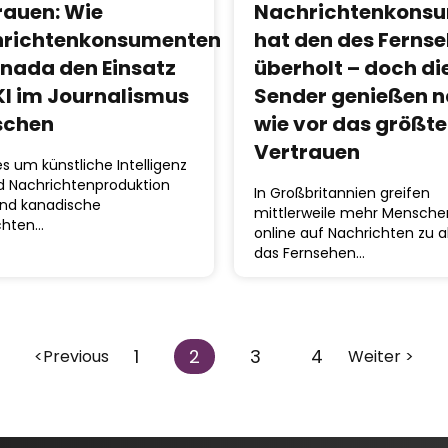
rauen: Wie
Nachrichtenkons
richtenkonsumenten
hat den des Ferns
anada den Einsatz
überholt – doch di
KI im Journalismus
Sender genießen 
schen
wie vor das größte
Vertrauen
 um künstliche Intelligenz
nd Nachrichtenproduktion
In Großbritannien greifen
ind kanadische
mittlerweile mehr Mensche
chten…
online auf Nachrichten zu a
das Fernsehen…
1
2
3
4
<Previous
Weiter >