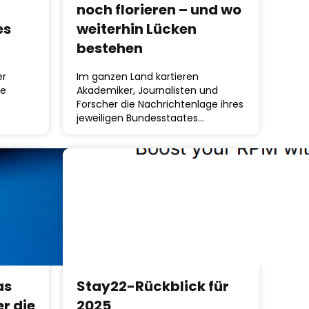
noch florieren – und wo
es
weiterhin Lücken
bestehen
er
Im ganzen Land kartieren
ie
Akademiker, Journalisten und
Forscher die Nachrichtenlage ihres
jeweiligen Bundesstaates…
as
Stay22-Rückblick für
r die
2025