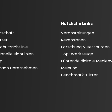
Nützliche Links
nschaft
Veranstaltungen
tter
Rezensionen
hutzrichtlinie
Forschung & Ressourcen
onelle Richtlinien
Top-Werkzeuge
ap
Führende digitale Medien
 nach Unternehmen
Meinung
Benchmark-Gitter