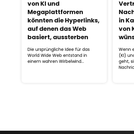
von KI und
Vert
Megaplattformen
Nach
könnten die Hyperlinks,
in K
auf denen das Web
von 
basiert, aussterben
wün
Die ursprüngliche Idee für das
Wenn es
World Wide Web entstand in
(KI) u
einem wahren Wirbelwind…
geht, s
Nachri