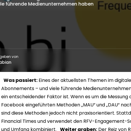
iele führende Medienunternehmen haben
geben von
abian
Was passiert:
Eines der aktuellsten Themen im digital
Abonnements – und viele führende Medienunternehmen h
ein entscheidender Faktor ist. Wenn es um die Messung d
Facebook eingeführten Methoden „MAU“ und „DAU“ nach w
sind diese Methoden jedoch nicht praxisorientiert. Statt
Financial Times und verwendet den RFV-Engagement-Scor
und Umfang kombiniert.
Weiter graben:
Der Reiz von RF