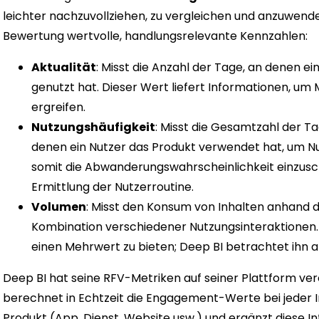
leichter nachzuvollziehen, zu vergleichen und anzuwenden 
Bewertung wertvolle, handlungsrelevante Kennzahlen:
Aktualität
: Misst die Anzahl der Tage, an denen ei
genutzt hat. Dieser Wert liefert Informationen, 
ergreifen.
Nutzungshäufigkeit
: Misst die Gesamtzahl der T
denen ein Nutzer das Produkt verwendet hat, um N
somit die Abwanderungswahrscheinlichkeit einzusch
Ermittlung der Nutzerroutine.
Volumen
: Misst den Konsum von Inhalten anhand d
Kombination verschiedener Nutzungsinteraktionen. D
einen Mehrwert zu bieten; Deep BI betrachtet ihn a
Deep BI hat seine RFV-Metriken auf seiner Plattform ve
berechnet in Echtzeit die Engagement-Werte bei jeder In
Produkt (App, Dienst, Website usw.) und ergänzt diese 