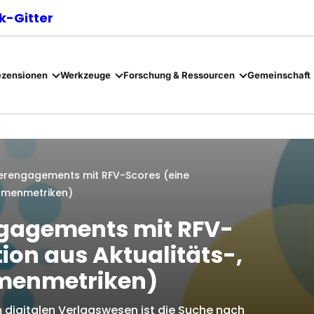
-Gitter
ezensionen
Werkzeuge
Forschung & Ressourcen
Gemeinschaft
erengagements mit RFV-Scores (eine
lumenmetriken)
gagements mit RFV-
on aus Aktualitäts-,
umenmetriken)
 digitalen Verlagswesen ist die Suche nach