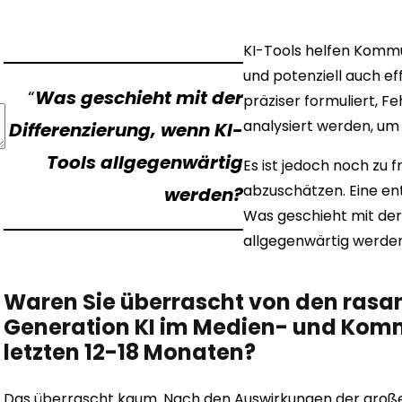
KI-Tools helfen Kommun
und potenziell auch ef
“
Was geschieht mit der
präziser formuliert, 
analysiert werden, um
Differenzierung, wenn KI-
Tools allgegenwärtig
Es ist jedoch noch zu 
abzuschätzen. Eine en
werden?
Was geschieht mit der
allgegenwärtig werde
Waren Sie überrascht von den rasan
Generation KI im Medien- und Komm
letzten 12-18 Monaten?
Das überrascht kaum. Nach den Auswirkungen der gro