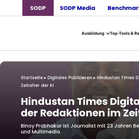
SODP
SODP Media
Benchmark
Ausbildung
Top-Tools & R
Startseite
▸
Digitales Publizieren
▸
Hindustan Times Di
Zeitalter der KI
Hindustan Times Digita
der Redaktionen im Zeit
Binoy Prabhakar ist Journalist mit 23 Jahren Ber
und Multimedia.