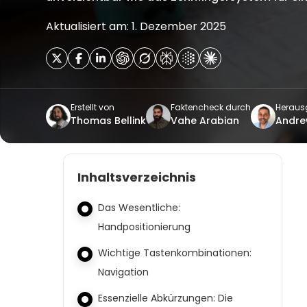
Aktualisiert am: 1. Dezember 2025
Erstellt von
Faktencheck durch
Heraus
Thomas Bellink
Vahe Arabian
Andr
Inhaltsverzeichnis
Das Wesentliche:
Handpositionierung
Wichtige Tastenkombinationen:
Navigation
Essenzielle Abkürzungen: Die