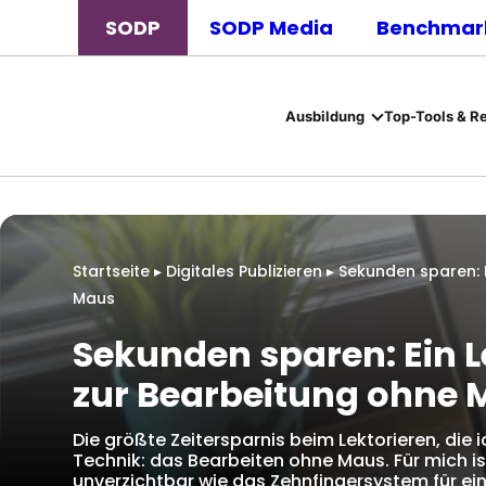
SODP
SODP Media
Benchmark
Ausbildung
Top-Tools & R
Startseite
▸
Digitales Publizieren
▸
Sekunden sparen: E
Maus
Sekunden sparen: Ein L
zur Bearbeitung ohne
Die größte Zeitersparnis beim Lektorieren, die 
Technik: das Bearbeiten ohne Maus. Für mich is
unverzichtbar wie das Zehnfingersystem für ei