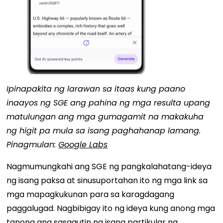
Ipinapakita ng larawan sa itaas kung paano
inaayos ng SGE ang pahina ng mga resulta upang
matulungan ang mga gumagamit na makakuha
ng higit pa mula sa isang paghahanap lamang.
Pinagmulan:
Google Labs
Nagmumungkahi ang SGE ng pangkalahatang-ideya
ng isang paksa at sinusuportahan ito ng mga link sa
mga mapagkukunan para sa karagdagang
paggalugad. Nagbibigay ito ng ideya kung anong mga
tanong ang sasagutin ng isang partikular na