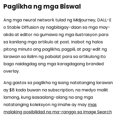
Paglikha ng mga Biswal
Ang mga neural network tulad ng Midjourney, DALL-E
o Stable Diffusion ay nagbibigay-daan sa mga may-
akda at editor na gumawa ng mga ilustrasyon para
sa kanilang mga artikulo at post. Inabot ng halos
pitong minuto ang paglikha, pagpili, at pag-edit ng
larawan sa ilalim ng pabalat para sa artikulong ito
bago naidagdag ang mga karagdagang branded
overlay.
Ang gastos sa paglikha ng isang natatanging larawan
ay $8 kada buwan na subscription, na medyo maliit
lamang, kung isasaalang-alang na ang mga
natatanging koleksyon ng imahe ay may
mas
malaking posibilidad na ma-ranggo sa Image Search