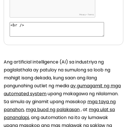
Ang artificial intelligence (AI) sa industriya ng
paglalathala ay patuloy na sumulong sa loob ng
mahigit isang dekada, kung saan ang ilang
pangunahing outlet ng media
ay gumagamit ng mga
automated system
upang makagawa ng nilalaman.
Sa simula ay ginamit upang masakop
mga taya ng
panahon
,
mga buod ng palakasan
, at
mga ulat sa
pananalapi
, ang automation na ito ay lumawak
upang masakop ang mas malawak na saklaw ng