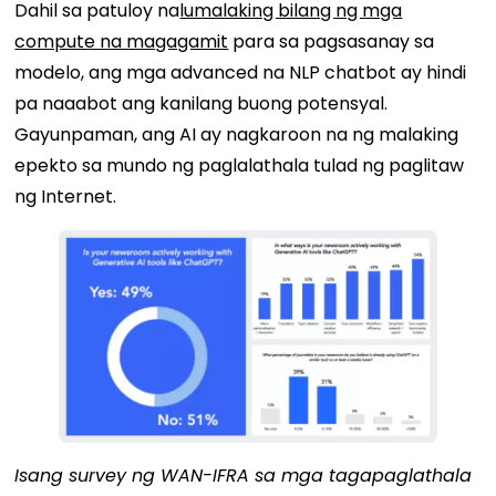
Dahil sa patuloy na
lumalaking bilang ng mga
compute na magagamit
para sa pagsasanay sa
modelo, ang mga advanced na NLP chatbot ay hindi
pa naaabot ang kanilang buong potensyal.
Gayunpaman, ang AI ay nagkaroon na ng malaking
epekto sa mundo ng paglalathala tulad ng paglitaw
ng Internet.
Isang survey ng WAN-IFRA sa mga tagapaglathala