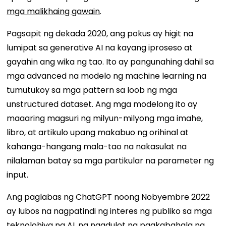
mga malikhaing gawain
.
Pagsapit ng dekada 2020, ang pokus ay higit na
lumipat sa generative AI na kayang iproseso at
gayahin ang wika ng tao. Ito ay pangunahing dahil sa
mga advanced na modelo ng machine learning na
tumutukoy sa mga pattern sa loob ng mga
unstructured dataset. Ang mga modelong ito ay
maaaring magsuri ng milyun-milyong mga imahe,
libro, at artikulo upang makabuo ng orihinal at
kahanga-hangang mala-tao na nakasulat na
nilalaman batay sa mga partikular na parameter ng
input.
Ang paglabas ng ChatGPT noong Nobyembre 2022
ay lubos na nagpatindi ng interes ng publiko sa mga
teknolohiya ng AI, na nagdulot ng pagkabahala ng