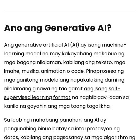
Ano ang Generative AI?
Ang generative artificial AI (AI) ay isang machine-
learning model na may kakayahang makabuo ng
mga bagong nilalaman, kabilang ang teksto, mga
imahe, musika, animation o code. Pinoproseso ng
mga ganitong modelo ang napakalaking dami ng
nilalamang ginawa ng tao gamit
ang isang self-
supervised learning format
na nagbibigay-daan sa
kanila na gayahin ang mga taong tagalikha.
Sa loob ng mahabang panahon, ang AI ay
pangunahing binuo batay sa interpretasyon ng
datos, kabilang ang pagsasanay sa mga algorithm ng