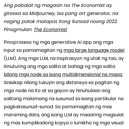
Ang pabalat ng magasin na The Economist ay
ginawa sa Midjourney, isa pang art generator, na
naging patok matapos itong ilunsad noong 2022.
Pinagmulan:
The Economist
Pinoproseso ng mga generative AI app ang mga
input sa pamamagitan ng
mga large language model
(LLM). Ang mga LLM, na inspirasyon ng utak ng tao, ay
itinuturing ang mga salita at bahagi ng mga salita
bilang mga node sa isang multidimensional na mapa
.
Sinisikap nilang tukuyin ang distansya sa pagitan ng
mga node na ito at sa gayon ay hinuhulaan ang
salitang malamang na susunod sa isang partikular na
pagkakasunud-sunod. Sa pamamagitan ng mas
maraming data, ang isang LLM ay maaaring magsulat
ng mas kumplikadong kopya o lumikha ng mga visual