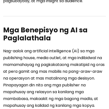
pagsubaybay, at mga insight sa audience.
Mga Benepisyo ng AI sa
Paglalathala
Nag-aalok ang artificial intelligence (AI) sa mga
publishing house, media outlet, at mga indibidwal na
mamamahayag ng pagkakataong makatipid ng oras
at pera gamit ang mas mabilis na pang-araw-araw
na operasyon at mas matalinong mga desisyon.
Pinapayagan din nito ang mga publisher na
mapahusay ang relasyon sa kanilang mga
mambabasa, makaakit ng mga bagong madla, at
mapahusay ang kalidad ng kanilang mga kopya.