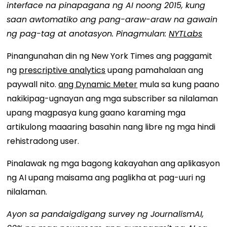
interface na pinapagana ng AI noong 2015, kung
saan awtomatiko ang pang-araw-araw na gawain
ng pag-tag at anotasyon. Pinagmulan:
NYTLabs
Pinangunahan din ng New York Times ang paggamit
ng
prescriptive analytics
upang pamahalaan ang
paywall nito.
ang Dynamic Meter
mula sa kung paano
nakikipag-ugnayan ang mga subscriber sa nilalaman
upang magpasya kung gaano karaming mga
artikulong maaaring basahin nang libre ng mga hindi
rehistradong user.
Pinalawak ng mga bagong kakayahan ang aplikasyon
ng AI upang maisama ang paglikha at pag-uuri ng
nilalaman.
Ayon sa pandaigdigang survey ng JournalismAI,