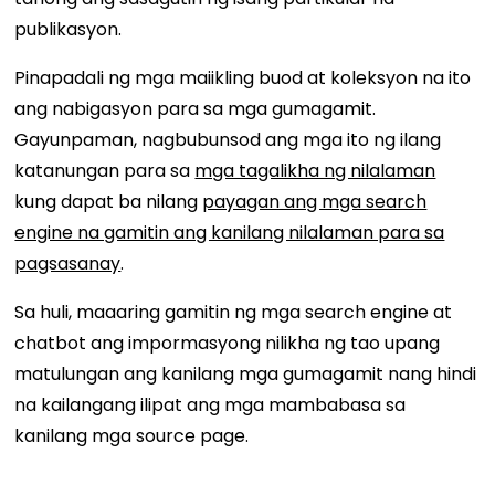
publikasyon.
Pinapadali ng mga maiikling buod at koleksyon na ito
ang nabigasyon para sa mga gumagamit.
Gayunpaman, nagbubunsod ang mga ito ng ilang
katanungan para sa
mga tagalikha ng nilalaman
kung dapat ba nilang
payagan ang mga search
engine na gamitin ang kanilang nilalaman para sa
pagsasanay
.
Sa huli, maaaring gamitin ng mga search engine at
chatbot ang impormasyong nilikha ng tao upang
matulungan ang kanilang mga gumagamit nang hindi
na kailangang ilipat ang mga mambabasa sa
kanilang mga source page.