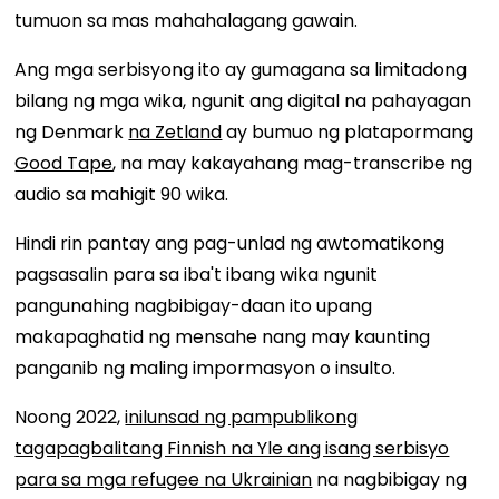
tumuon sa mas mahahalagang gawain.
Ang mga serbisyong ito ay gumagana sa limitadong
bilang ng mga wika, ngunit ang digital na pahayagan
ng Denmark
na Zetland
ay bumuo ng platapormang
Good Tape
, na may kakayahang mag-transcribe ng
audio sa mahigit 90 wika.
Hindi rin pantay ang pag-unlad ng awtomatikong
pagsasalin para sa iba't ibang wika ngunit
pangunahing nagbibigay-daan ito upang
makapaghatid ng mensahe nang may kaunting
panganib ng maling impormasyon o insulto.
Noong 2022,
inilunsad ng pampublikong
tagapagbalitang Finnish na Yle ang isang serbisyo
para sa mga refugee na Ukrainian
na nagbibigay ng