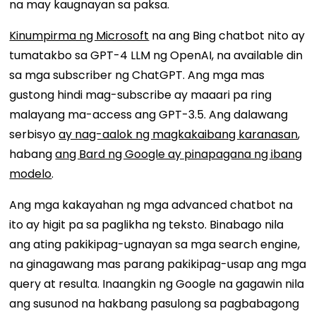
na may kaugnayan sa paksa.
Kinumpirma ng Microsoft
na ang Bing chatbot nito ay
tumatakbo sa GPT-4 LLM ng OpenAI, na available din
sa mga subscriber ng ChatGPT. Ang mga mas
gustong hindi mag-subscribe ay maaari pa ring
malayang ma-access ang GPT-3.5. Ang dalawang
serbisyo
ay nag-aalok ng magkakaibang karanasan
,
habang
ang Bard ng Google ay pinapagana ng ibang
modelo
.
Ang mga kakayahan ng mga advanced chatbot na
ito ay higit pa sa paglikha ng teksto. Binabago nila
ang ating pakikipag-ugnayan sa mga search engine,
na ginagawang mas parang pakikipag-usap ang mga
query at resulta. Inaangkin ng Google na gagawin nila
ang susunod na hakbang pasulong sa pagbabagong