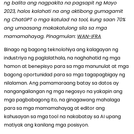
ng balita ang nagpakita na pagsapit ng Mayo
2023, halos kalahati na ang aktibong gumagamit
ng ChatGPT o mga katulad na tool, kung saan 70%
ang umaasang makakatulong sila sa mga
mamamahayag. Pinagmulan:
WAN-IFRA
Binago ng bagong teknolohiya ang kalagayan ng
industriya ng paglalathala, na naghahatid ng mga
hamon at benepisyo para sa mga manunulat at mga
bagong oportunidad para sa mga tagapagbigay ng
nilalaman. Ang pamamaraang batay sa datos ay
nangangailangan ng mga negosyo na yakapin ang
mga pagbabagong ito, na ginagawang mahalaga
para sa mga mamamahayag at editor ang
kahusayan sa mga tool na nakabatay sa AI upang
matiyak ang kanilang mga posisyon.