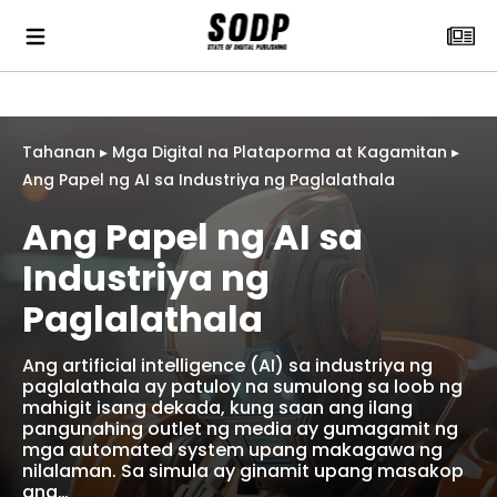
Tahanan
▸
Mga Digital na Plataporma at Kagamitan
▸
Ang Papel ng AI sa Industriya ng Paglalathala
Ang Papel ng AI sa
Industriya ng
Paglalathala
Ang artificial intelligence (AI) sa industriya ng
paglalathala ay patuloy na sumulong sa loob ng
mahigit isang dekada, kung saan ang ilang
pangunahing outlet ng media ay gumagamit ng
mga automated system upang makagawa ng
nilalaman. Sa simula ay ginamit upang masakop
ang…