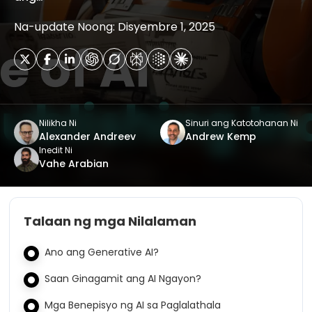
Na-update Noong: Disyembre 1, 2025
Nilikha Ni
Sinuri ang Katotohanan Ni
Alexander Andreev
Andrew Kemp
Inedit Ni
Vahe Arabian
Talaan ng mga Nilalaman
Ano ang Generative AI?
Saan Ginagamit ang AI Ngayon?
Mga Benepisyo ng AI sa Paglalathala