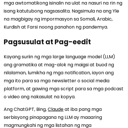
mga awtomatikong isinalin na ulat na nasuri na rin ng
isang katutubong nagsasalita. Nagsimula na ang Yle
na magbigay ng impormasyon sa Somali, Arabic,
Kurdish at Farsi noong panahon ng pandemya.
Pagsusulat at Pag-eedit
Kayang suriin ng mga large language model (LLM)
ang gramatika at mag-alok ng maigsi at buod ng
nilalaman, lumikha ng mga notification, iayon ang
mga ito para sa mga newsletter o social media
platform, at gawing mga script para sa mga podcast
o video ang nakasulat na kopya.
Ang ChatGPT, Bing,
Claude
at iba pang mga
serbisyong pinapagana ng LLM ay maaaring
magmungkahi ng mga listahan ng mga