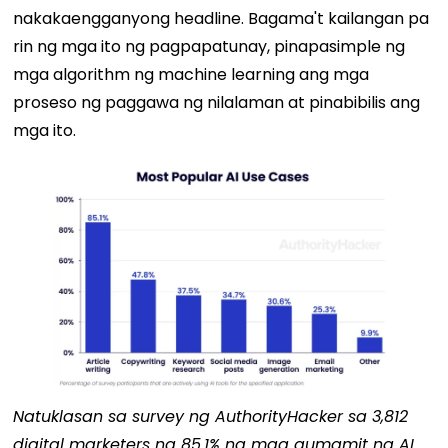
nakakaengganyong headline. Bagama't kailangan pa
rin ng mga ito ng pagpapatunay, pinapasimple ng
mga algorithm ng machine learning ang mga
proseso ng paggawa ng nilalaman at pinabibilis ang
mga ito.
Natuklasan sa survey ng AuthorityHacker sa 3,812
digital marketers na 85.1% ng mga gumamit ng AI