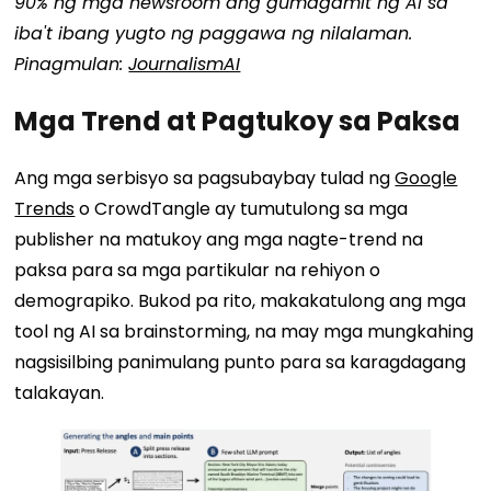
90% ng mga newsroom ang gumagamit ng AI sa
iba't ibang yugto ng paggawa ng nilalaman.
Pinagmulan:
JournalismAI
Mga Trend at Pagtukoy sa Paksa
Ang mga serbisyo sa pagsubaybay tulad ng
Google
Trends
o CrowdTangle ay tumutulong sa mga
publisher na matukoy ang mga nagte-trend na
paksa para sa mga partikular na rehiyon o
demograpiko. Bukod pa rito, makakatulong ang mga
tool ng AI sa brainstorming, na may mga mungkahing
nagsisilbing panimulang punto para sa karagdagang
talakayan.