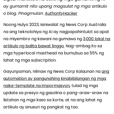
ay gumamit nito upang magsulat ng mga artikulo
o blog. Pinagmulan:
AuthorityHacker
Noong Hulyo 2023, isiniwalat ng News Corp Australia
na ang teknolohiya ng AI ay nagpapahintulot sa apat
na miyembro ng kawani na gumawa ng
3,000 lokal na
artikulo ng balita bawat linggo
. Nag-ambag ito sa
mga hyperlocal masthead na bumubuo sa 55% ng
lahat ng mga subscription.
Gayunpaman, nilinaw ng News Corp kalaunan na
ang
automation ay pangunahing kinabibilangan ng mga
naka-template na impormasyon
, tulad ng mga
update sa presyo ng gasolina o pang-araw-araw na
listahan ng mga kaso sa korte, at na ang lahat ng
artikulo ay sinusuri ng pangkat ng tao.