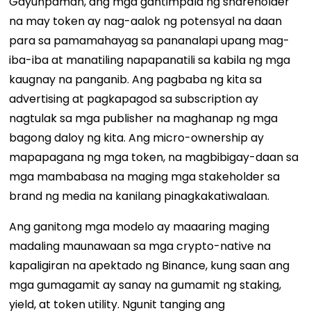
Gayunpaman, ang mga gantimpala ng shareholder
na may token ay nag-aalok ng potensyal na daan
para sa pamamahayag sa pananalapi upang mag-
iba-iba at manatiling napapanatili sa kabila ng mga
kaugnay na panganib. Ang pagbaba ng kita sa
advertising at pagkapagod sa subscription ay
nagtulak sa mga publisher na maghanap ng mga
bagong daloy ng kita. Ang micro-ownership ay
mapapagana ng mga token, na magbibigay-daan sa
mga mambabasa na maging mga stakeholder sa
brand ng media na kanilang pinagkakatiwalaan.
Ang ganitong mga modelo ay maaaring maging
madaling maunawaan sa mga crypto-native na
kapaligiran na apektado ng Binance, kung saan ang
mga gumagamit ay sanay na gumamit ng staking,
yield, at token utility. Ngunit tanging ang