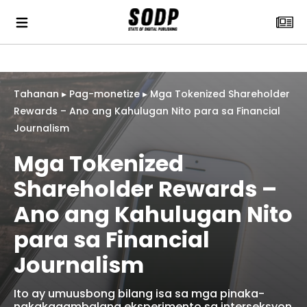
Tahanan
▸
Pag-monetize
▸
Mga Tokenized Shareholder
Rewards – Ano ang Kahulugan Nito para sa Financial
Journalism
Mga Tokenized
Shareholder Rewards –
Ano ang Kahulugan Nito
para sa Financial
Journalism
Ito ay umuusbong bilang isa sa mga pinaka-
nakakagambalang eksperimento sa interseksyon