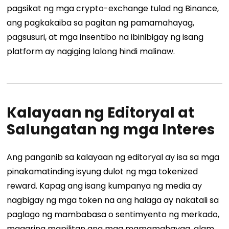
pagsikat ng mga crypto-exchange tulad ng Binance,
ang pagkakaiba sa pagitan ng pamamahayag,
pagsusuri, at mga insentibo na ibinibigay ng isang
platform ay nagiging lalong hindi malinaw.
Kalayaan ng Editoryal at
Salungatan ng mga Interes
Ang panganib sa kalayaan ng editoryal ay isa sa mga
pinakamatinding isyung dulot ng mga tokenized
reward. Kapag ang isang kumpanya ng media ay
nagbigay ng mga token na ang halaga ay nakatali sa
paglago ng mambabasa o sentimyento ng merkado,
maaaring mapilitan ang mga mamamahayag, alam