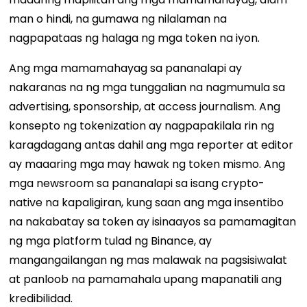
man o hindi, na gumawa ng nilalaman na
nagpapataas ng halaga ng mga token na iyon.
Ang mga mamamahayag sa pananalapi ay
nakaranas na ng mga tunggalian na nagmumula sa
advertising, sponsorship, at access journalism. Ang
konsepto ng tokenization ay nagpapakilala rin ng
karagdagang antas dahil ang mga reporter at editor
ay maaaring mga may hawak ng token mismo. Ang
mga newsroom sa pananalapi sa isang crypto-
native na kapaligiran, kung saan ang mga insentibo
na nakabatay sa token ay isinaayos sa pamamagitan
ng mga platform tulad ng Binance, ay
mangangailangan ng mas malawak na pagsisiwalat
at panloob na pamamahala upang mapanatili ang
kredibilidad.