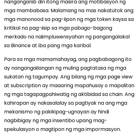
nanganganib din itong masira ang motibasyon ng
mga mambabasa. Malamang na mas nakatutok ang
mga manonood sa pag-iipon ng mga token kaysa sa
kritikal na pag-iisip sa mga pabago-bagong
merkado na naiimpluwensyahan ng pangangalakal
sa Binance at iba pang mga karibal.
Para sa mga mamamahayag, ang pagbabagong ito
ay nangangailangan ng muling pagtatasa ng mga
sukatan ng tagumpay. Ang bilang ng mga page view
at subscription ay maaaring mapahusay o mapalitan
ng mga tagapagpahiwatig ng aktibidad sa chain. Ang
kahirapan ay nakasalalay sa pagtiyak na ang mga
mekanismo ng pakikipag-ugnayan ay hindi
nagbibigay ng mga insentibo upang mag-
spekulasyon o magtipon ng mga impormasyon.