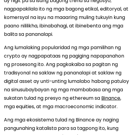
ay higit pa sa isang bagong trend sa negosyo;
nagpapakilala ito ng mga bagong etikal, editoryal, at
komersyal na isyu na maaaring muling tukuyin kung
paano nililikha, ibinabahagi, at ibinebenta ang mga
balita sa pananalapi.
Ang lumalaking popularidad ng mga pamilihan ng
crypto ay nagpapataas ng pagiging napapanahon
ng prosesong ito. Ang pagkakaiba sa pagitan ng
tradisyonal na saklaw ng pananalapi at saklaw ng
digital asset ay unti-unting lumalabo habang patuloy
na sinusubaybayan ng mga mambabasa ang mga
sukatan tulad ng presyo ng ethereum sa
Binance
,
mga equities, at mga macroeconomic indicator.
Ang mga ekosistema tulad ng Binance ay naging
pangunahing katalista para sa tagpong ito, kung