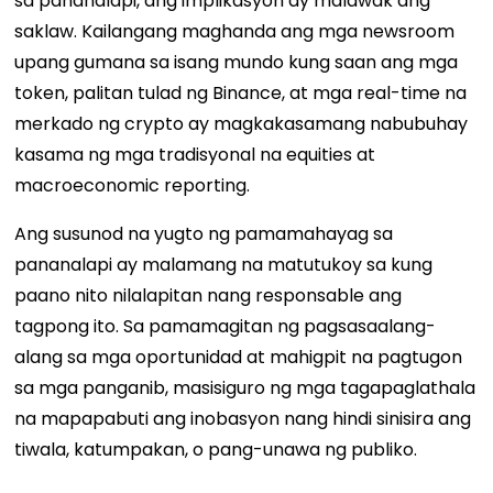
sa pananalapi, ang implikasyon ay malawak ang
saklaw. Kailangang maghanda ang mga newsroom
upang gumana sa isang mundo kung saan ang mga
token, palitan tulad ng Binance, at mga real-time na
merkado ng crypto ay magkakasamang nabubuhay
kasama ng mga tradisyonal na equities at
macroeconomic reporting.
Ang susunod na yugto ng pamamahayag sa
pananalapi ay malamang na matutukoy sa kung
paano nito nilalapitan nang responsable ang
tagpong ito. Sa pamamagitan ng pagsasaalang-
alang sa mga oportunidad at mahigpit na pagtugon
sa mga panganib, masisiguro ng mga tagapaglathala
na mapapabuti ang inobasyon nang hindi sinisira ang
tiwala, katumpakan, o pang-unawa ng publiko.