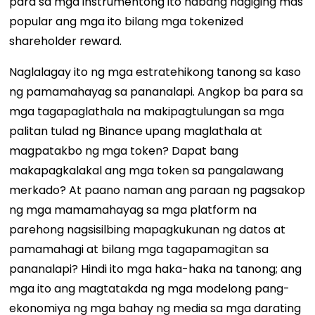
para sa mga instrumentong ito habang nagiging mas
popular ang mga ito bilang mga tokenized
shareholder reward.
Naglalagay ito ng mga estratehikong tanong sa kaso
ng pamamahayag sa pananalapi. Angkop ba para sa
mga tagapaglathala na makipagtulungan sa mga
palitan tulad ng Binance upang maglathala at
magpatakbo ng mga token? Dapat bang
makapagkalakal ang mga token sa pangalawang
merkado? At paano naman ang paraan ng pagsakop
ng mga mamamahayag sa mga platform na
parehong nagsisilbing mapagkukunan ng datos at
pamamahagi at bilang mga tagapamagitan sa
pananalapi? Hindi ito mga haka-haka na tanong; ang
mga ito ang magtatakda ng mga modelong pang-
ekonomiya ng mga bahay ng media sa mga darating