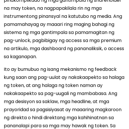
pinakomplikado ng mga gantimpala ng shareholder
na may token, na nagpapakilala rin ng mga
instrumentong pinansyal na katutubo ng media. Ang
pamamahayag ay maaari ring maging bahagi ng
sistema ng mga gantimpala sa pamamagitan ng
pag-unlock, pagbibigay ng access sa mga premium
na artikulo, mga dashboard ng pananaliksik, o access
sa kaganapan.
Ito ay bumubuo ng isang mekanismo ng feedback
kung saan ang pag-uulat ay nakakaapekto sa halaga
ng token, at ang halaga ng token naman ay
nakakaapekto sa pag-uugali ng mambabasa. Ang
mga desisyon sa saklaw, mga headline, at mga
prayoridad sa pagsisiyasat ay maaaring magkaroon
ng direkta o hindi direktang mga kahihinatnan sa
pananalapi para sa mga may hawak ng token. Sa