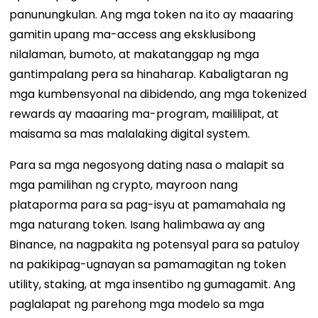
panunungkulan. Ang mga token na ito ay maaaring
gamitin upang ma-access ang eksklusibong
nilalaman, bumoto, at makatanggap ng mga
gantimpalang pera sa hinaharap. Kabaligtaran ng
mga kumbensyonal na dibidendo, ang mga tokenized
rewards ay maaaring ma-program, maililipat, at
maisama sa mas malalaking digital system.
Para sa mga negosyong dating nasa o malapit sa
mga pamilihan ng crypto, mayroon nang
plataporma para sa pag-isyu at pamamahala ng
mga naturang token. Isang halimbawa ay ang
Binance, na nagpakita ng potensyal para sa patuloy
na pakikipag-ugnayan sa pamamagitan ng token
utility, staking, at mga insentibo ng gumagamit. Ang
paglalapat ng parehong mga modelo sa mga