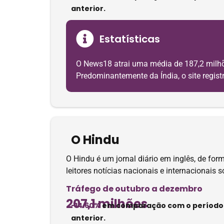
anterior.
Estatísticas
O News18 atrai uma média de 187,2 milhõ
Predominantemente da Índia, o site registr
O Hindu
O Hindu é um jornal diário em inglês, de for
leitores notícias nacionais e internacionais 
Tráfego de outubro a dezembro
207,1 milhões
-14.60%
em comparação com o período
anterior.