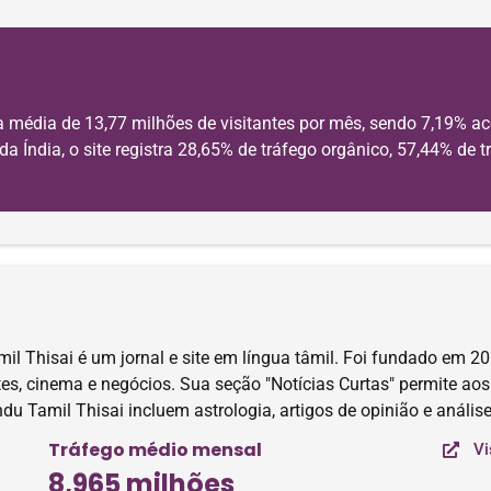
a média de 13,77 milhões de visitantes por mês, sendo 7,19% 
Índia, o site registra 28,65% de tráfego orgânico, 57,44% de tr
l Thisai é um jornal e site em língua tâmil. Foi fundado em 201
rtes, cinema e negócios. Sua seção "Notícias Curtas" permite ao
du Tamil Thisai incluem astrologia, artigos de opinião e análise
Tráfego médio mensal
Vi
8,965 milhões