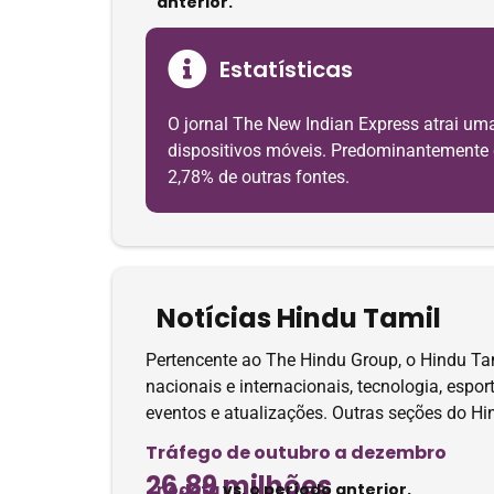
anterior.
Estatísticas
O jornal The New Indian Express atrai um
dispositivos móveis. Predominantemente da 
2,78% de outras fontes.
Notícias Hindu Tamil
Pertencente ao The Hindu Group, o Hindu Tami
nacionais e internacionais, tecnologia, espo
eventos e atualizações. Outras seções do Hin
Tráfego de outubro a dezembro
26,89 milhões
nodata
vs. o período anterior.