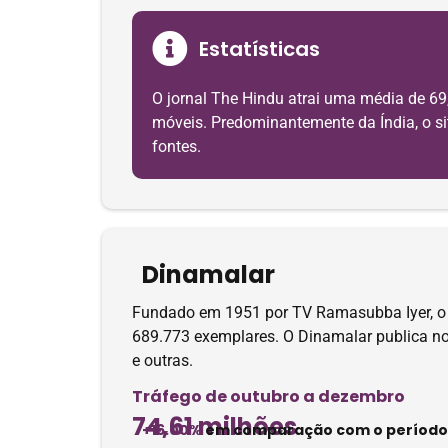
Estatísticas
O jornal The Hindu atrai uma média de 69
móveis. Predominantemente da Índia, o sit
fontes.
Dinamalar
Fundado em 1951 por TV Ramasubba Iyer, o Di
689.773 exemplares. O Dinamalar publica n
e outras.
Tráfego de outubro a dezembro
74,61 milhões
+16.00%
em comparação com o período