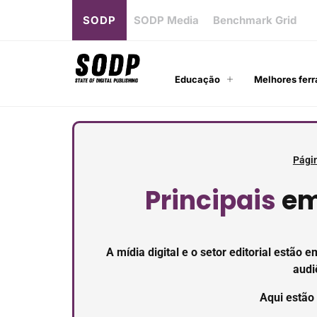
SODP
SODP Media
Benchmark Grid
Educação
Melhores ferr
Págin
Principais
em
A mídia digital e o setor editorial estã
audi
Aqui estão 