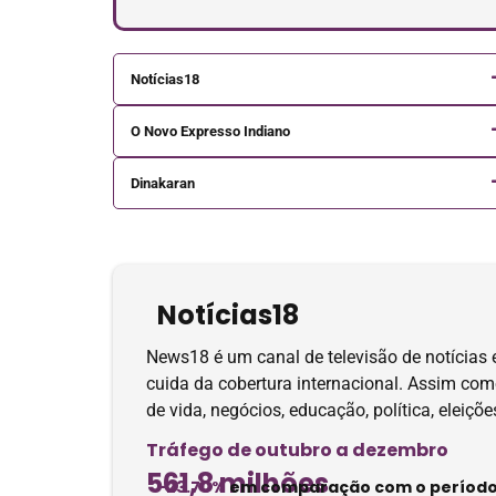
Notícias18
O Novo Expresso Indiano
Dinakaran
Notícias18
News18 é um canal de televisão de notícias 
cuida da cobertura internacional. Assim como
de vida, negócios, educação, política, eleiçõ
Tráfego de outubro a dezembro
561,8 milhões
-23.70%
em comparação com o períod