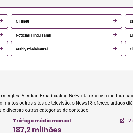
O Hindu
D
Notícias Hindu Tamil
L
Puthiyathalaimurai
C
em inglês. A Indian Broadcasting Network fornece cobertura nac
 muitos outros sites de televisão, o News18 oferece artigos diár
es e diversas outras categorias de conteúdo.
Tráfego médio mensal
Vi
187,2 milhões
o