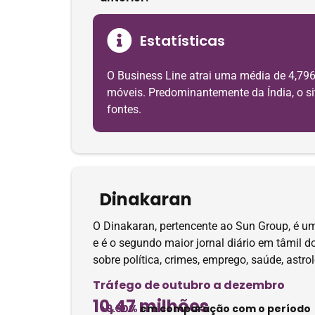
Estatísticas
O Business Line atrai uma média de 4,796
móveis. Predominantemente da Índia, o sit
fontes.
Dinakaran
O Dinakaran, pertencente ao Sun Group, é u
e é o segundo maior jornal diário em tâmil 
sobre política, crimes, emprego, saúde, astro
Tráfego de outubro a dezembro
10,47 milhões
+9.30%
em comparação com o período