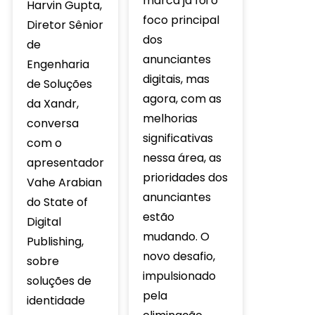
marca já foi o
Harvin Gupta,
foco principal
Diretor Sênior
dos
de
anunciantes
Engenharia
digitais, mas
de Soluções
agora, com as
da Xandr,
melhorias
conversa
significativas
com o
nessa área, as
apresentador
prioridades dos
Vahe Arabian
anunciantes
do State of
estão
Digital
mudando. O
Publishing,
novo desafio,
sobre
impulsionado
soluções de
pela
identidade