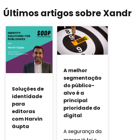
Últimos artigos sobre Xandr
A melhor
segmentação
do público-
Soluções de
alvo é a
identidade
principal
para
prioridade do
editoras
digital
com Harvin
Gupta
A segurança da