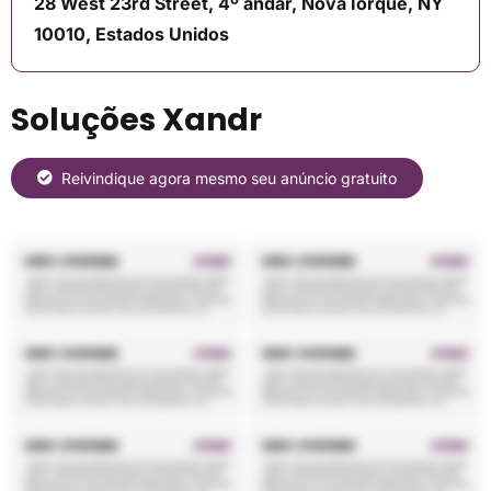
28 West 23rd Street, 4º andar, Nova Iorque, NY
10010, Estados Unidos
Soluções Xandr
Reivindique agora mesmo seu anúncio gratuito