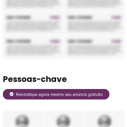
Pessoas-chave
Reivindique agora mesmo seu anúncio gratuito