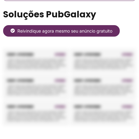
Soluções PubGalaxy
Reivindique agora mesmo seu anúncio gratuito