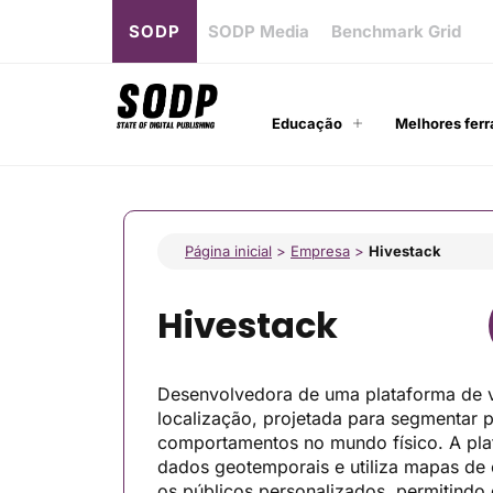
SODP
SODP Media
Benchmark Grid
Educação
Melhores ferr
Página inicial
>
Empresa
>
Hivestack
Hivestack
Desenvolvedora de uma plataforma de 
localização, projetada para segmentar
comportamentos no mundo físico. A plat
dados geotemporais e utiliza mapas de 
os públicos personalizados, permitindo