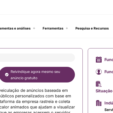
amentas e análises
Ferramentas
Pesquisa e Recursos
Fun
Func
Reivindique agora mesmo seu
anúncio gratuito
veiculação de anúncios baseada em
Situação
 públicos personalizados com base em
aforma da empresa rastreia e coleta
Indú
calor animados que ajudam a visualizar
Serv
 que as empresas acessem o servidor