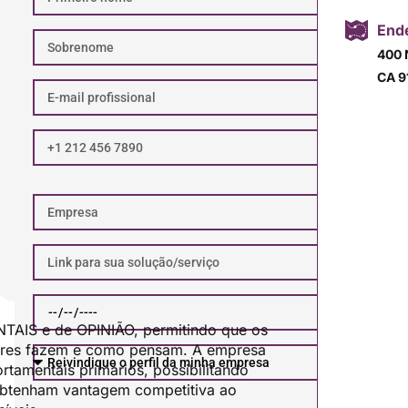
Ende
400 
CA 9
IS e de OPINIÃO, permitindo que os
ores fazem e como pensam. A empresa
tamentais primários, possibilitando
 obtenham vantagem competitiva ao