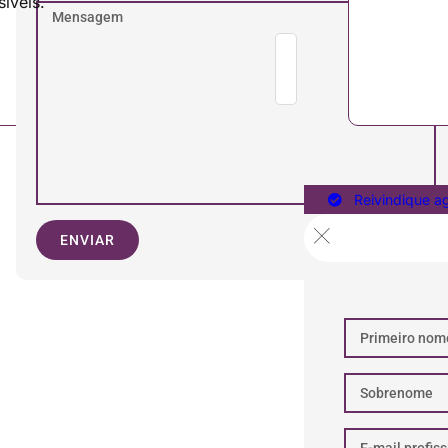
íveis.
Reivindique a
ENVIAR