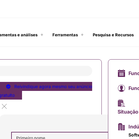
amentas e análises
Ferramentas
Pesquisa e Recursos
Fun
Reivindique agora mesmo seu anúncio
Func
gratuito
Situação
Indú
Soft