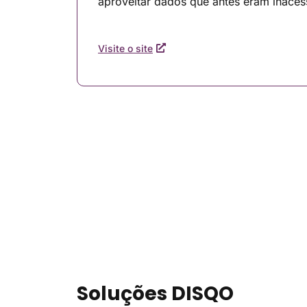
aproveitar dados que antes eram inacess
Visite o site
Soluções DISQO