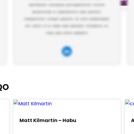
QO
Matt Kilmartin – Habu
A