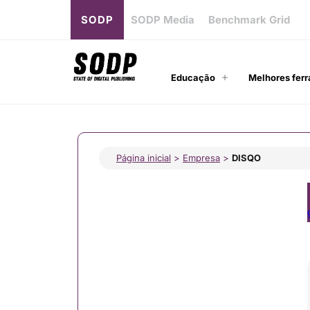
SODP
SODP Media
Benchmark Grid
Educação
Melhores ferr
Página inicial
>
Empresa
>
DISQO