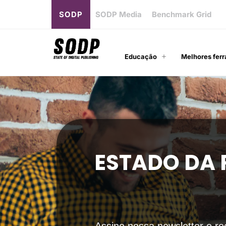
SODP
SODP Media
Benchmark Grid
Educação
Melhores ferr
ESTADO DA 