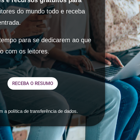
tes e recursos gratuitos para
itores do mundo todo e receba
entrada.
is tempo para se dedicarem ao que
o com os leitores.
RECEBA O RESUMO
a política de transferência de dados.