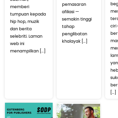
beg
pemasaran
memberi
mes
afiliasi —
tumpuan kepada
ter
semakin tinggi
hip hop, muzik
cir
tahap
dan berita
ber
penglibatan
selebriti. Laman
mas
khalayak […]
web ini
men
menampilkan […]
lam
yan
heb
suk
be
[…]