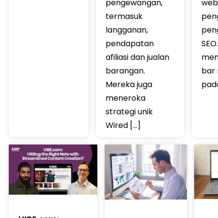
pengewangan,
web
termasuk
pen
langganan,
peng
pendapatan
SEO
afiliasi dan jualan
men
barangan.
bar 
Mereka juga
pada
meneroka
strategi unik
Wired […]