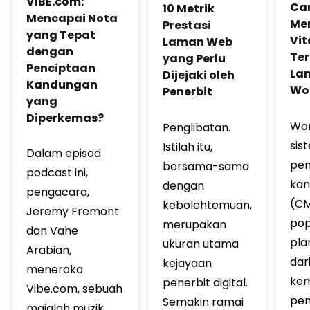
VIBE.com:
Ca
10 Metrik
Mencapai Nota
Me
Prestasi
yang Tepat
Vit
Laman Web
dengan
Ter
yang Perlu
Penciptaan
La
Dijejaki oleh
Kandungan
Wo
Penerbit
yang
Diperkemas?
Wor
Penglibatan.
sis
Istilah itu,
Dalam episod
pen
bersama-sama
podcast ini,
kan
dengan
pengacara,
(CM
kebolehtemuan,
Jeremy Fremont
pop
merupakan
dan Vahe
plan
ukuran utama
Arabian,
dar
kejayaan
meneroka
ke
penerbit digital.
Vibe.com, sebuah
pe
Semakin ramai
majalah muzik