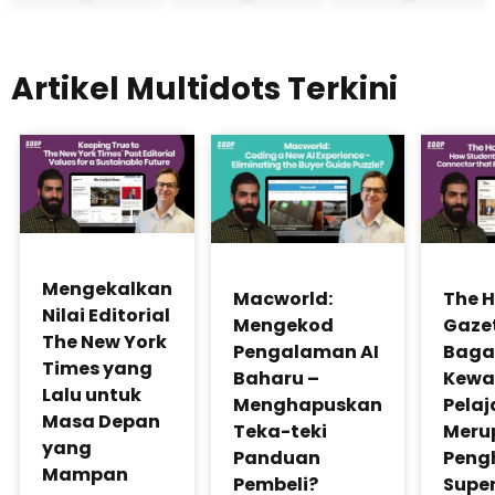
Artikel Multidots Terkini
Mengekalkan
The 
Macworld:
Nilai Editorial
Gazet
Mengekod
The New York
Baga
Pengalaman AI
Times yang
Kewa
Baharu –
Lalu untuk
Pelaj
Menghapuskan
Masa Depan
Meru
Teka-teki
yang
Peng
Panduan
Mampan
Supe
Pembeli?