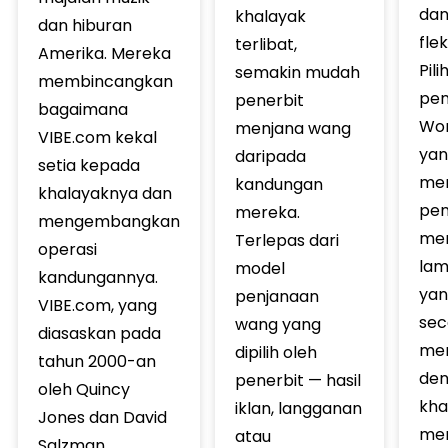
da
khalayak
dan hiburan
flek
terlibat,
Amerika. Mereka
Pili
semakin mudah
membincangkan
pen
penerbit
bagaimana
Wor
menjana wang
VIBE.com kekal
yan
daripada
setia kepada
me
kandungan
khalayaknya dan
pen
mereka.
mengembangkan
men
Terlepas dari
operasi
lam
model
kandungannya.
yan
penjanaan
VIBE.com, yang
sec
wang yang
diasaskan pada
me
dipilih oleh
tahun 2000-an
de
penerbit — hasil
oleh Quincy
kha
iklan, langganan
Jones dan David
mer
atau
Salzman,