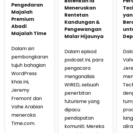
Bolehkah Ia
Per
Pengedaran
Meneruskan
Tec
Majalah
Rentetan
yan
Premium
Kandungan &
Ber
Abadi
Pengewangan
unt
Majalah Time
Malar Hijaunya
Dep
Dalam siri
Dalam episod
Dala
pembongkaran
podcast ini, para
Vah
tujuh bahagian
pengacara
Jer
WordPress
menganalisis
men
khas ini,
WIRED, sebuah
Tec
Jeremy
penerbitan
den
Fremont dan
futurisme yang
tum
Vahe Arabian
dipacu
pro
meneroka
pendapatan
lan
Time.com.
komuniti. Mereka
alir