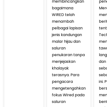
membincangkan
pen
bagaimana
Mer
WIRED telah
mem
menambah
beri
pelbagai lapisan
ten
jenis kandungan
Tec
malar hijau dan
men
saluran
taw
penukaran tanpa
lan
menjejaskan
dan
khalayak
seb
terasnya. Para
seba
pengacara
ini.
mengetengahkan
ber
fokus Wired pada
meng
saluran
ben