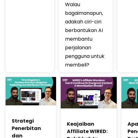
Walau
bagaimanapun,
adakah ciri-ciri
berbantukan AI
membantu
perjalanan
pengguna untuk
membeli?
Strategi
Keajaiban
Apa
Penerbitan
Affiliate WIRED:
Pen
dan