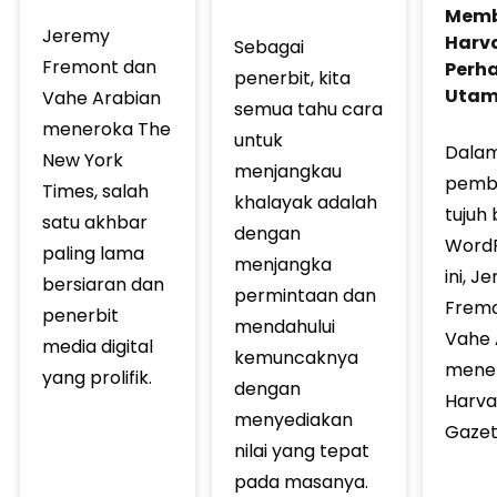
Mem
Jeremy
Harva
Sebagai
Fremont dan
Perh
penerbit, kita
Uta
Vahe Arabian
semua tahu cara
meneroka The
untuk
Dalam 
New York
menjangkau
pemb
Times, salah
khalayak adalah
tujuh
satu akhbar
dengan
WordP
paling lama
menjangka
ini, J
bersiaran dan
permintaan dan
Fremo
penerbit
mendahului
Vahe 
media digital
kemuncaknya
mene
yang prolifik.
dengan
Harva
menyediakan
Gazet
nilai yang tepat
pada masanya.