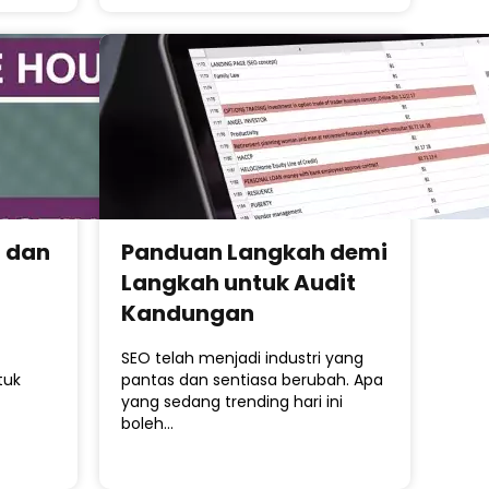
t dan
Panduan Langkah demi
Langkah untuk Audit
Kandungan
SEO telah menjadi industri yang
tuk
pantas dan sentiasa berubah. Apa
yang sedang trending hari ini
boleh…