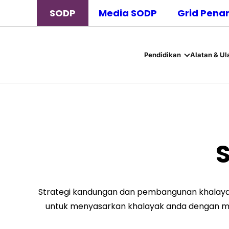
SODP
Media SODP
Grid Pena
Pendidikan
Alatan & Ul
Strategi kandungan dan pembangunan khalayak s
untuk menyasarkan khalayak anda dengan me