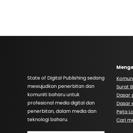
Menge
State of Digital Publishing sedang
Komuni
mewujudkan penerbitan dan
Surat B
komuniti baharu untuk
Dasar p
profesional media digital dan
Dasar e
penerbitan, dalam media dan
Peta 
teknologi baharu.
Cari m