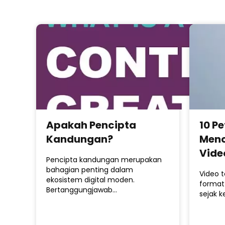
Apakah Pencipta
10 P
Kandungan?
Menc
Vide
Pencipta kandungan merupakan
bahagian penting dalam
Video 
ekosistem digital moden.
format
Bertanggungjawab…
sejak k