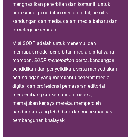
menghasilkan penerbitan dan komuniti untuk
profesional penerbitan media digital, pemilik
kandungan dan media, dalam media baharu dan
teknologi penerbitan.
Misi SODP adalah untuk menemui dan
memupuk model penerbitan media digital yang
mampan.
SODP
menerbitkan
berita, kandungan
pendidikan dan penyelidikan, serta menyediakan
perundingan yang membantu penerbit media
digital dan profesional pemasaran editorial
mengembangkan kemahiran mereka,
memajukan kerjaya mereka, memperoleh
pandangan yang lebih baik dan mencapai hasil
pembangunan khalayak.