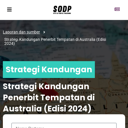
>
Laporan dan sumber
Strategi Kandungan Penerbit Tempatan di Australia (Edisi
2024)
Strategi Kandungan
Strategi Kandungan
Penerbit Tempatan di
Australia (Edisi 2024)