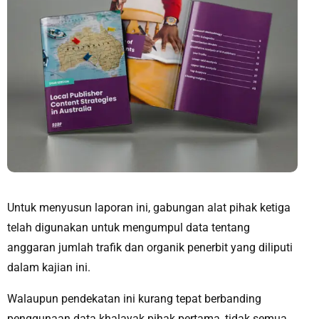
Untuk menyusun laporan ini, gabungan alat pihak ketiga
telah digunakan untuk mengumpul data tentang
anggaran jumlah trafik dan organik penerbit yang diliputi
dalam kajian ini.
Walaupun pendekatan ini kurang tepat berbanding
penggunaan data khalayak pihak pertama, tidak semua