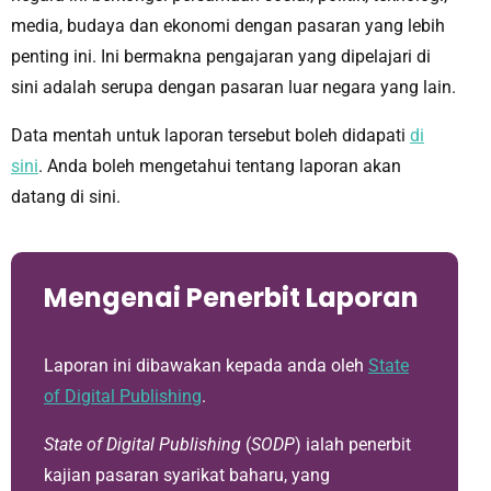
media, budaya dan ekonomi dengan pasaran yang lebih
penting ini. Ini bermakna pengajaran yang dipelajari di
sini adalah serupa dengan pasaran luar negara yang lain.
Data mentah untuk laporan tersebut boleh didapati
di
sini
. Anda boleh mengetahui tentang laporan akan
datang di sini.
Mengenai Penerbit Laporan
Laporan ini dibawakan kepada anda oleh
State
of Digital Publishing
.
State of Digital Publishing
(
SODP
) ialah penerbit
kajian pasaran syarikat baharu, yang