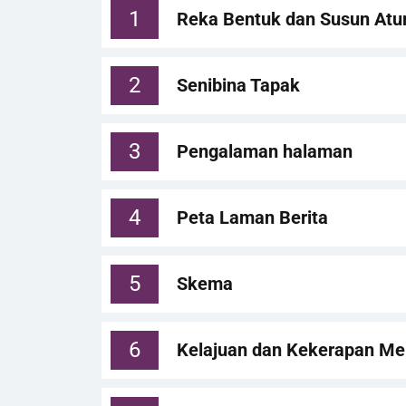
1
Reka Bentuk dan Susun Atu
2
Senibina Tapak
3
Pengalaman halaman
4
Peta Laman Berita
5
Skema
6
Kelajuan dan Kekerapan M