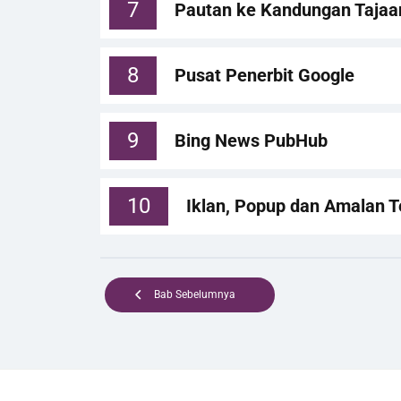
7
Pautan ke Kandungan Tajaa
8
Pusat Penerbit Google
9
Bing News PubHub
10
Iklan, Popup dan Amalan T
Bab Sebelumnya