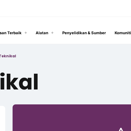
san Terbaik
Alatan
Penyelidikan & Sumber
Komunit
Teknikal
ikal