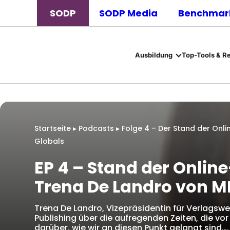
SODP
SODP Media
Benchmark
Ausbildung
Top-Tools & R
Startseite
▸
Podcasts
▸
Folge 4 – Der Stand der On
Globals
EP 4 – Stand der Onli
Trena De Landro von M
Trena De Landro, Vizepräsidentin für Verlagswe
Publishing über die aufregenden Zeiten, die v
darüber, wie wir an diesen Punkt gelangt sind….