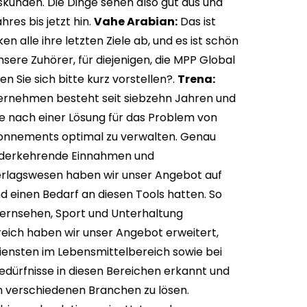
kunden. Die Dinge sehen also gut aus und
res bis jetzt hin.
Vahe Arabian:
Das ist
 alle ihre letzten Ziele ab, und es ist schön
nsere Zuhörer, für diejenigen, die MPP Global
n Sie sich bitte kurz vorstellen?.
Trena:
ternehmen besteht seit siebzehn Jahren und
e nach einer Lösung für das Problem von
Abonnements optimal zu verwalten. Genau
iederkehrende Einnahmen und
rlagswesen haben wir unser Angebot auf
 einen Bedarf an diesen Tools hatten. So
 Fernsehen, Sport und Unterhaltung
eich haben wir unser Angebot erweitert,
nsten im Lebensmittelbereich sowie bei
dürfnisse in diesen Bereichen erkannt und
n verschiedenen Branchen zu lösen.