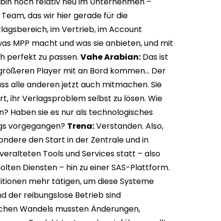
 bin noch relativ neu im Unternehmen –
Team, das wir hier gerade für die
rlagsbereich, im Vertrieb, im Account
 was MPP macht und was sie anbieten, und mit
h perfekt zu passen.
Vahe Arabian:
Das ist
die größeren Player mit an Bord kommen… Der
ass alle anderen jetzt auch mitmachen. Sie
t, ihr Verlagsproblem selbst zu lösen. Wie
n? Haben sie es nur als technologisches
angs vorgegangen?
Trena:
Verstanden. Also,
ndere den Start in der Zentrale und in
veralteten Tools und Services statt – also
lten Diensten – hin zu einer SAS-Plattform.
itionen mehr tätigen, um diese Systeme
nd der reibungslose Betrieb sind
ischen Wandels mussten Änderungen,