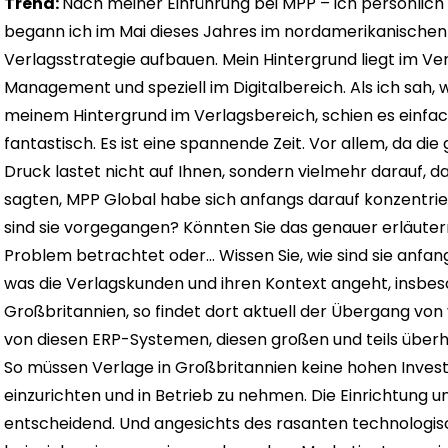
Trena:
Nach meiner Einführung bei MPP – ich persönlich
begann ich im Mai dieses Jahres im nordamerikanischen 
Verlagsstrategie aufbauen. Mein Hintergrund liegt im Ve
Management und speziell im Digitalbereich. Als ich sah,
meinem Hintergrund im Verlagsbereich, schien es einfac
fantastisch. Es ist eine spannende Zeit. Vor allem, da 
Druck lastet nicht auf Ihnen, sondern vielmehr darauf, d
sagten, MPP Global habe sich anfangs darauf konzentrier
sind sie vorgegangen? Könnten Sie das genauer erläuter
Problem betrachtet oder… Wissen Sie, wie sind sie anf
was die Verlagskunden und ihren Kontext angeht, insbeso
Großbritannien, so findet dort aktuell der Übergang von 
von diesen ERP-Systemen, diesen großen und teils überho
So müssen Verlage in Großbritannien keine hohen Invest
einzurichten und in Betrieb zu nehmen. Die Einrichtung u
entscheidend. Und angesichts des rasanten technolog