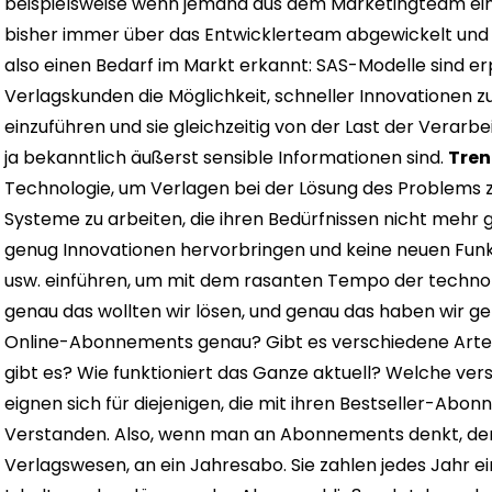
beispielsweise wenn jemand aus dem Marketingteam ein 
bisher immer über das Entwicklerteam abgewickelt und
also einen Bedarf im Markt erkannt: SAS-Modelle sind e
Verlagskunden die Möglichkeit, schneller Innovationen z
einzuführen und sie gleichzeitig von der Last der Verarb
ja bekanntlich äußerst sensible Informationen sind.
Tren
Technologie, um Verlagen bei der Lösung des Problems zu
Systeme zu arbeiten, die ihren Bedürfnissen nicht mehr
genug Innovationen hervorbringen und keine neuen Funkt
usw. einführen, um mit dem rasanten Tempo der technolo
genau das wollten wir lösen, und genau das haben wir ge
Online-Abonnements genau? Gibt es verschiedene Art
gibt es? Wie funktioniert das Ganze aktuell? Welche v
eignen sich für diejenigen, die mit ihren Bestseller-A
Verstanden. Also, wenn man an Abonnements denkt, den
Verlagswesen, an ein Jahresabo. Sie zahlen jedes Jahr 