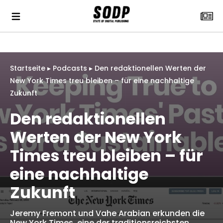
Startseite
▸
Podcasts
▸
Den redaktionellen Werten der
New York Times treu bleiben – für eine nachhaltige
Zukunft
Den redaktionellen
Werten der New York
Times treu bleiben – für
eine nachhaltige
Zukunft
Jeremy Fremont und Vahe Arabian erkunden die
New York Times, eine der traditionsreichsten