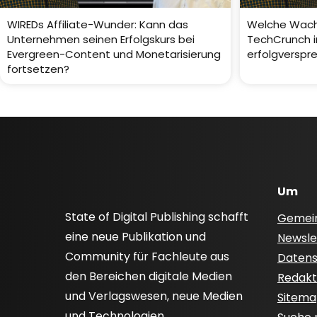
WIREDs Affiliate-Wunder: Kann das
Welche Wachs
Unternehmen seinen Erfolgskurs bei
TechCrunch i
Evergreen-Content und Monetarisierung
erfolgverspr
fortsetzen?
Um
State of Digital Publishing schafft
Gemei
eine neue Publikation und
Newsle
Community für Fachleute aus
Datensc
den Bereichen digitale Medien
Redakti
und Verlagswesen, neue Medien
Sitem
und Technologien.