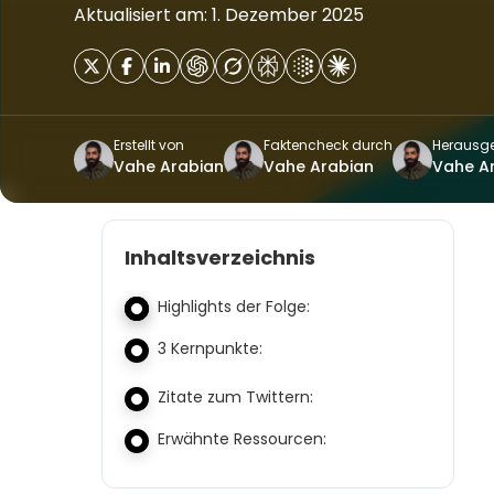
Aktualisiert am: 1. Dezember 2025
Erstellt von
Faktencheck durch
Herausg
Vahe Arabian
Vahe Arabian
Vahe A
Inhaltsverzeichnis
Highlights der Folge:
3 Kernpunkte:
Zitate zum Twittern:
Erwähnte Ressourcen: