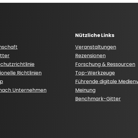
Nützliche Links
nschaft
Veranstaltungen
tter
Rezensionen
hutzrichtlinie
Forschung & Ressourcen
onelle Richtlinien
Top-Werkzeuge
ap
Führende digitale Medien
 nach Unternehmen
Meinung
Benchmark-Gitter