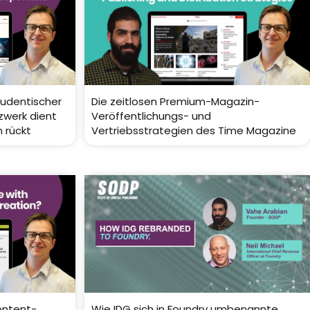
tudentischer
Die zeitlosen Premium-Magazin-
zwerk dient
Veröffentlichungs- und
 rückt
Vertriebsstrategien des Time Magazine
ontent-
Wie IDG sich in Foundry umbenannte