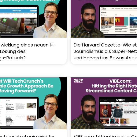
twicklung eines neuen KI-
Die Harvard Gazette: Wie s
– Lösung des
Journalismus als Super-Net
gs-Rätsels?
und Harvard ins Bewusstsein
tumsstrategie wird für
VIBE.com: Mit optimierter C