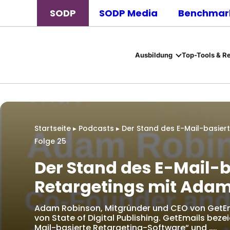
SODP
SODP Media
Benchmark
Ausbildung
Top-Tools & R
Startseite
▸
Podcasts
▸
Der Stand des E-Mail-basiert
Folge 25
Der Stand des E-Mail-b
Retargetings mit Adam
Adam Robinson, Mitgründer und CEO von GetEm
von State of Digital Publishing. GetEmails bezei
Mail-basierte Retargeting-Software“ und „…